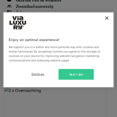
Gebruik van de wellness
Zwembad aanwezig
À-la-carterestaurant
Late check-out
Bekijk op kaart
Postweg 134 De Cocksdorp
Enjoy an optimal experience!
We support you in a better and more personal way with cookies and
In dit arrangement voor 2 personen is het
similar techniques. By accepting cookies you agree to the storage of
volgende inbegrepen:
cookies on your device for improving website navigation, marketing
communications and analyzing website usage.
ViaLuxury en het hotel hebben met zorg een mooi
arrangement samengesteld.
Settings
Yes! I do!