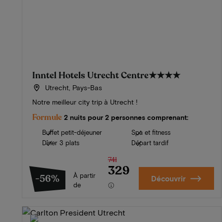
Inntel Hotels Utrecht Centre
★★★★
Utrecht, Pays-Bas
Notre meilleur city trip à Utrecht !
Formule
2 nuits pour 2 personnes comprenant:
Buffet petit-déjeuner
Spa et fitness
Dîner 3 plats
Départ tardif
741
329
À partir
-56%
Découvrir
de