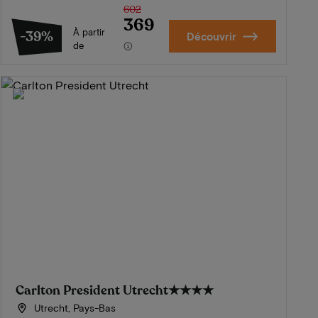
602
369
À partir
-39%
Découvrir
de
Carlton President Utrecht
★★★★
Utrecht, Pays-Bas