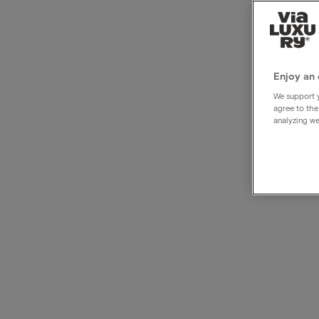
Hôtel
bon 
Enjoy an 
We support y
agree to the
analyzing we