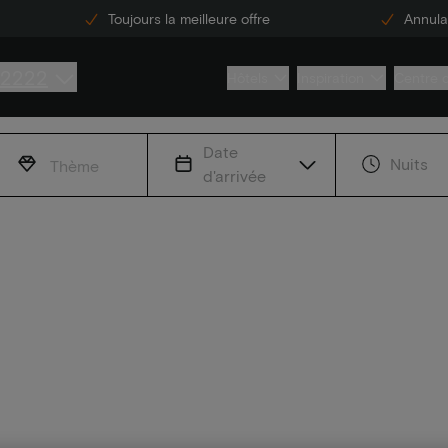
Toujours la meilleure offre
Annulat
 2222
Hôtels
Inspiration
Centre 
Date
Nuits
Thème
d'arrivée