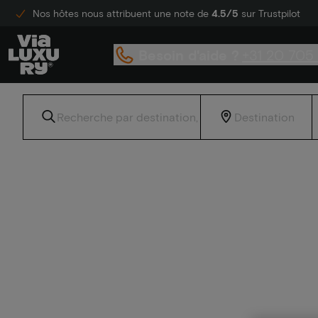
Nos hôtes nous attribuent une note de
4.5/5
sur Trustpilot
Besoin d'aide ?
+31 20 705
Accueil
Hôtels de luxe bon marché