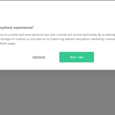
s de l
marché
optimal experience!
ou in a better and more personal way with cookies and similar techniques. By acceptin
 storage of cookies on your device for improving website navigation, marketing commu
bsite usage.
Settings
Yes! I do!