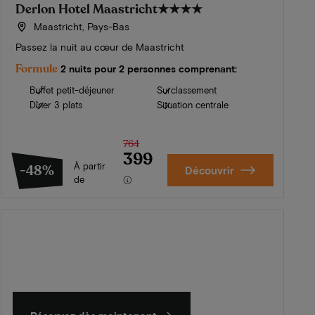
Derlon Hotel Maastricht
★★★★
Maastricht, Pays-Bas
Passez la nuit au cœur de Maastricht
Formule
2 nuits pour 2 personnes comprenant:
Buffet petit-déjeuner
Surclassement
Dîner 3 plats
Situation centrale
764
399
À partir
-48%
Découvrir
de
L'été en Zélande
Découvrez nos plus beaux hôtels