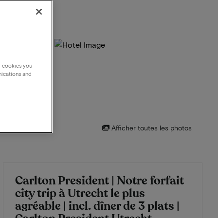
g cookies you
nications and
Afficher toutes les photos
Carlton President | Notre forfait
city trip à Utrecht le plus
agréable | incl. dîner de 3 plats |