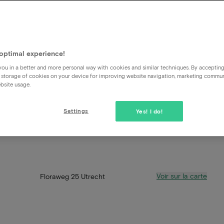
optimal experience!
ou in a better and more personal way with cookies and similar techniques. By acceptin
 storage of cookies on your device for improving website navigation, marketing commu
bsite usage.
Settings
Yes! I do!
Voir sur la carte
Floraweg 25 Utrecht