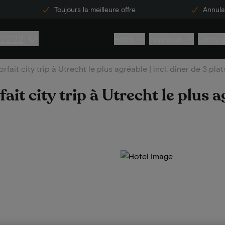
Toujours la meilleure offre
Annulat
 2222
Hôtels
Inspiration
Centre 
rfait city trip à Utrecht le plus agréable | incl. dîner de 3 plat
ait city trip à Utrecht le plus ag