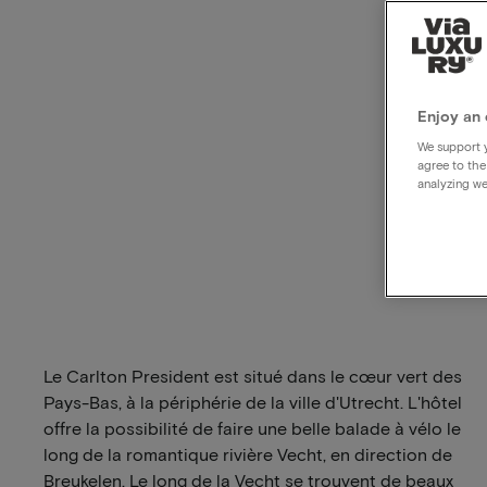
Enjoy an 
We support y
agree to the
analyzing we
Le Carlton President est situé dans le cœur vert des
Pays-Bas, à la périphérie de la ville d'Utrecht. L'hôtel
offre la possibilité de faire une belle balade à vélo le
long de la romantique rivière Vecht, en direction de
Breukelen. Le long de la Vecht se trouvent de beaux