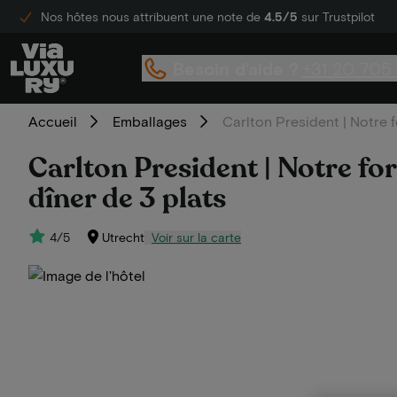
Nos hôtes nous attribuent une note de
4.5/5
sur Trustpilot
Besoin d'aide ?
+31 20 705
Accueil
Emballages
Carlton President | Notre fo
Carlton President | Notre forf
dîner de 3 plats
4/5
Utrecht
Voir sur la carte