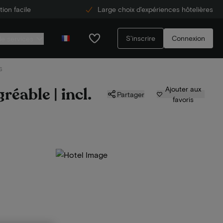
ion facile
Large choix d'expériences hôtelières
S'inscrire
Connexion
de services
s
réable | incl.
Ajouter aux
Partager
favoris