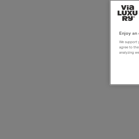
Goed
hotel
Enjoy an 
We support y
agree to the
analyzing we