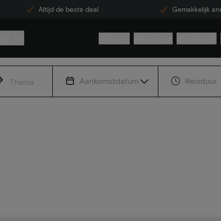
Altijd de beste deal
Gemakkelijk an
22
Hotels
Gift Card
Inspiratie
Aankomstdatum
Reisduur
Thema