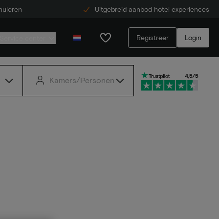
nuleren
Uitgebreid aanbod hotel experiences
Registreer
Login
Service center
Kamers/Personen