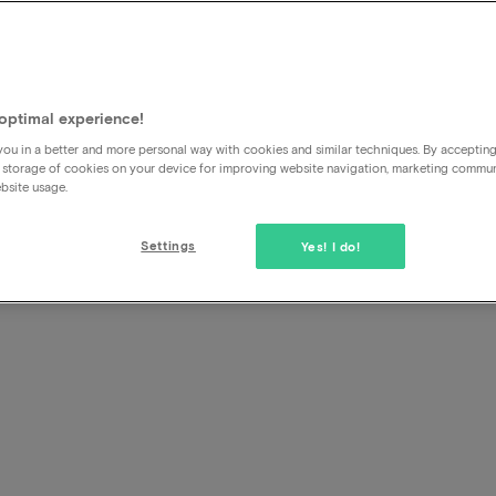
kope l
s
optimal experience!
ou in a better and more personal way with cookies and similar techniques. By acceptin
 storage of cookies on your device for improving website navigation, marketing commu
bsite usage.
Settings
Yes! I do!