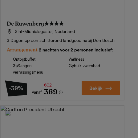
De Ruwenberg
★★★★
Sint-Michielsgestel, Nederland
3 Dagen op een schitterend landgoed nabij Den Bosch
Arrangement
2 nachten voor 2 personen inclusief:
Ontbijtbuffet
Wellness
3-Gangen
Gebuik zwembad
verrassingsmenu
602
-39%
Bekijk
369
Vanaf