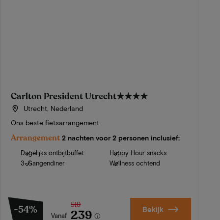
Carlton President Utrecht
★★★★
Utrecht, Nederland
Ons beste fietsarrangement
Arrangement
2 nachten voor 2 personen inclusief:
Dagelijks ontbijtbuffet
Happy Hour snacks
3-Gangendiner
Wellness ochtend
519
-54%
Bekijk
239
Vanaf