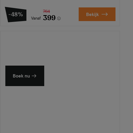
764
-48%
Bekijk
399
Vanaf
Zomer in Zeeland
Ontdek onze mooiste hotels
Boek nu