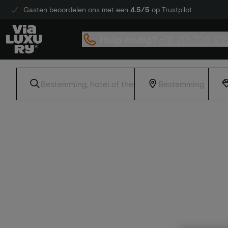
Gasten beoordelen ons met een
4.5/5
op Trustpilot
Hulp nodig?
+31 20 705 22
Home
Goedkope luxe hotels