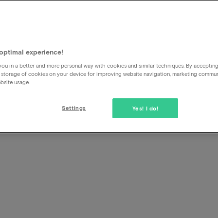
 promo
el
optimal experience!
ou in a better and more personal way with cookies and similar techniques. By acceptin
 storage of cookies on your device for improving website navigation, marketing commu
bsite usage.
Settings
Yes! I do!