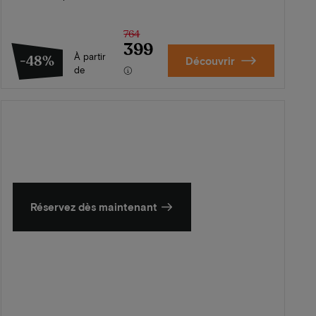
764
399
À partir
-48%
Découvrir
de
L'été en Zélande
Découvrez nos plus beaux hôtels
Réservez dès maintenant