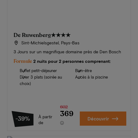
De Ruwenberg
★★★★
Sint-Michielsgestel, Pays-Bas
3 Jours sur un magnifique domaine près de Den Bosch
Formule
2 nuits pour 2 personnes comprenant:
Buffet petit-déjeuner
Bien-être
Dîner 3 plats (soirée au
Accès à la piscine
choix)
602
369
À partir
-39%
Découvrir
de