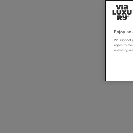
Code
l'hôt
Enjoy an 
We support y
agree to the
analyzing we