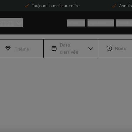
Toujours la meilleure offre
Annulat
 2222
Hôtels
Inspiration
Centre 
Date
Nuits
Thème
d'arrivée