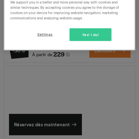
We support you in a better and more personal way with cookies and
Formule
2 nuits pour 2 personnes comprenant:
similar techniques. By accepting cookies you agree to the storage of
cookies on your device for improving website navigation, marketing
Buffet petit-déjeuner
communications and analyzing website usage.
Boisson de bienvenue
Accès à la piscine
Bien-être
Settings
Yes! I do!
462
-50%
Découvrir
229
À partir de
L'été en Zélande
Découvrez nos plus beaux hôtels
Réservez dès maintenant