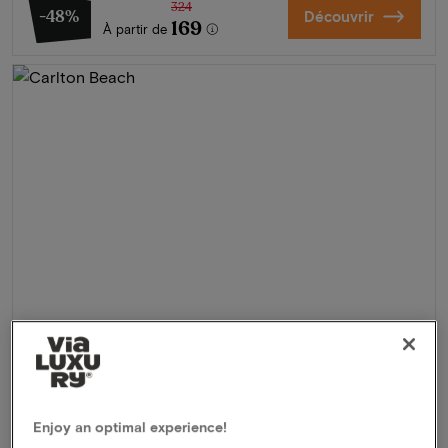
324
-48%
Découvrir
169
À partir de
Carlton Beach
★★★★
Scheveningen, Pays-Bas
Enjoy an optimal experience!
Vivez l’expérience ultime du bord de mer à Scheveningen