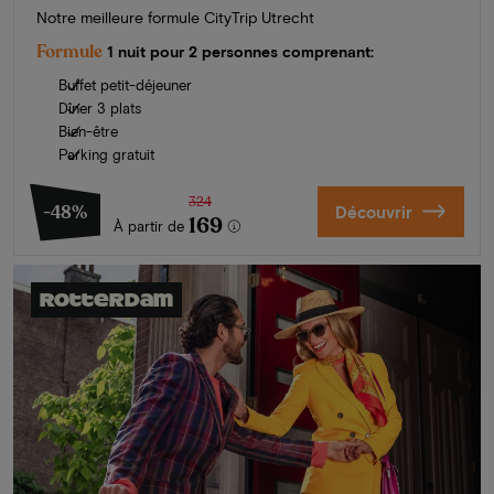
Notre meilleure formule CityTrip Utrecht
Formule
1 nuit pour 2 personnes comprenant:
Buffet petit-déjeuner
Dîner 3 plats
Bien-être
Parking gratuit
324
-48%
Découvrir
169
À partir de
Rotterdam