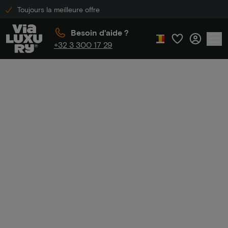
Toujours la meilleure offre
Besoin d'aide ?
+32 3 300 17 29
Accueil
Hôtel de luxe avec dîner
Hôtel de luxe avec
dîner