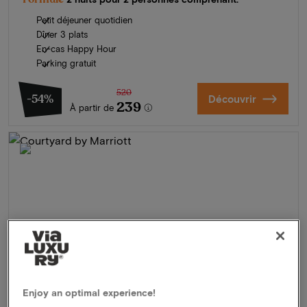
Petit déjeuner quotidien
Dîner 3 plats
En-cas Happy Hour
Parking gratuit
520
-54%
Découvrir
239
À partir de
Enjoy an optimal experience!