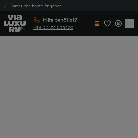
Immer das beste Angebot
Hilfe benötigt?
+49 32 221855455
Home
Luxushotels in Gelderland
Luxushotels in
Gelderland