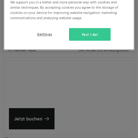
We support you in a better and more personal way with cookies and
Reichhaltiges Frühstück
similar techniques. By accepting cookies you agree to the storage of
Kulinarisches Abendessen
cookies on your device for improving website navigation, marketing
Zimmer-Upgrade
communications and analyzing website usage.
Bar auf dem Dach
Settings
Yes! I do!
420
-43%
Ansehen
239
Ab
Ihr maximaler Rabatt
Exkl. Kurtaxe und Verwaltungskosten
Sommer in Zeeland
Entdecken Sie unsere schönsten Hotels
Jetzt buchen