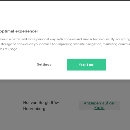
optimal experience!
ou in a better and more personal way with cookies and similar techniques. By acceptin
 storage of cookies on your device for improving website navigation, marketing commu
bsite usage.
Settings
Yes! I do!
Hof van Bergh 8 ‘s-
Anzeigen auf der
Karte
Heerenberg