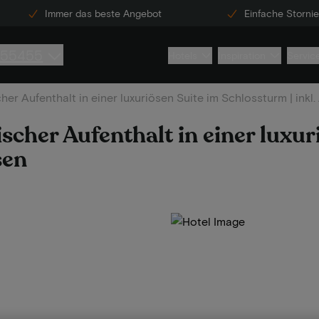
Immer das beste Angebot
Einfache Storni
855455
Hotels
Inspiration
Servic
cher Aufenthalt in einer luxuriösen Suite im Schlossturm | ink
ischer Aufenthalt in einer luxur
sen