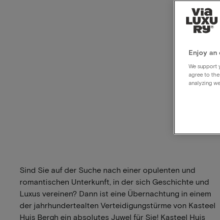
Enjoy an 
We support y
agree to the
analyzing we
Sind Sie auf der Suche nach einer opulenten und
romantischen Unterkunft, in der sich Geschichte und
Luxus vereinen? Dann ist eine Übernachtung in einem
der jahrhundertealten Verteidigungstürme von Kasteel
Huis Bergh ein absolutes Juwel für Sie! Kasteel Huis