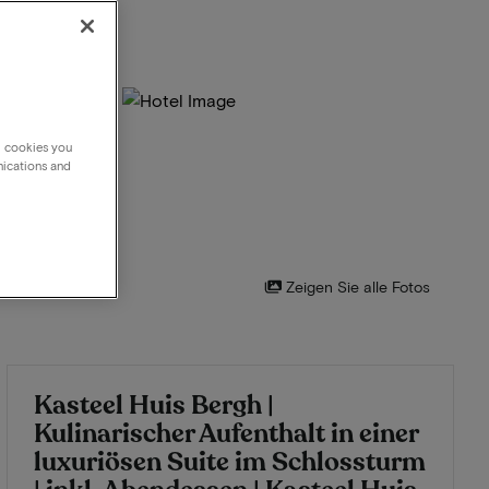
g cookies you
nications and
Zeigen Sie alle Fotos
Kasteel Huis Bergh |
Kulinarischer Aufenthalt in einer
luxuriösen Suite im Schlossturm