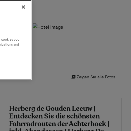
g cookies you
nications and
Zeigen Sie alle Fotos
Herberg de Gouden Leeuw |
Entdecken Sie die schönsten
Fahrradrouten der Achterhoek |