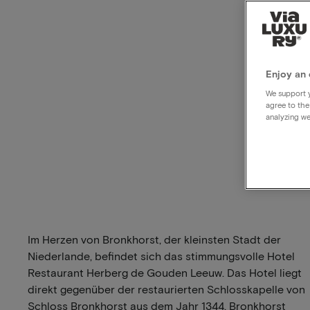
Enjoy an 
We support y
agree to the
analyzing we
Im Herzen von Bronkhorst, der kleinsten Stadt der
Niederlande, befindet sich das stimmungsvolle Hotel
Restaurant Herberg de Gouden Leeuw. Das Hotel liegt
direkt gegenüber der restaurierten Schlosskapelle von
Schloss Bronkhorst aus dem Jahr 1344. Bronkhorst