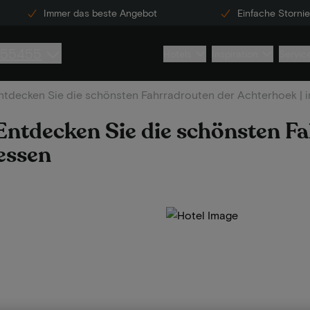
Immer das beste Angebot
Einfache Storni
855455
Hotels
Inspiration
Servic
tdecken Sie die schönsten Fahrradrouten der Achterhoek | 
Entdecken Sie die schönsten F
essen