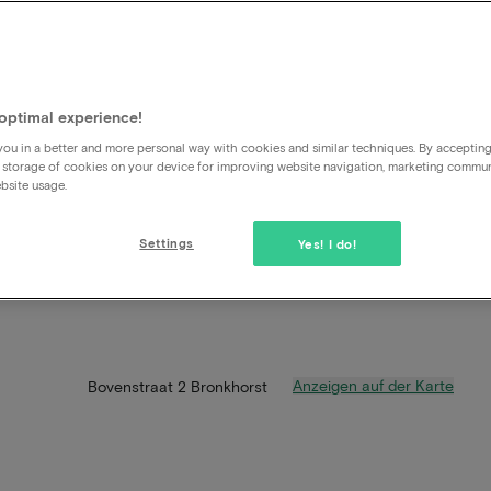
optimal experience!
ou in a better and more personal way with cookies and similar techniques. By acceptin
 storage of cookies on your device for improving website navigation, marketing commu
bsite usage.
Settings
Yes! I do!
Anzeigen auf der Karte
Bovenstraat 2 Bronkhorst