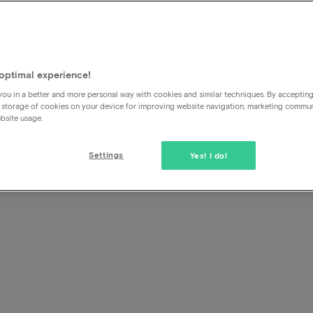
erpake
optimal experience!
ou in a better and more personal way with cookies and similar techniques. By acceptin
 storage of cookies on your device for improving website navigation, marketing commu
bsite usage.
Settings
Yes! I do!