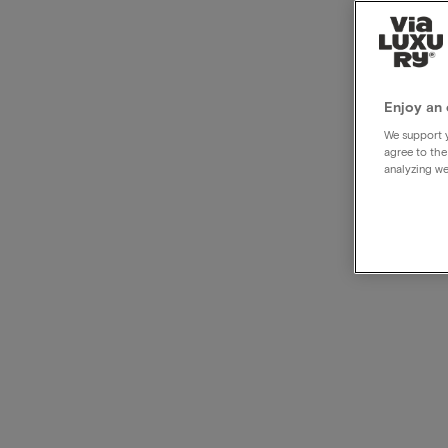
Wand
e
Enjoy an 
We support y
agree to the
analyzing we