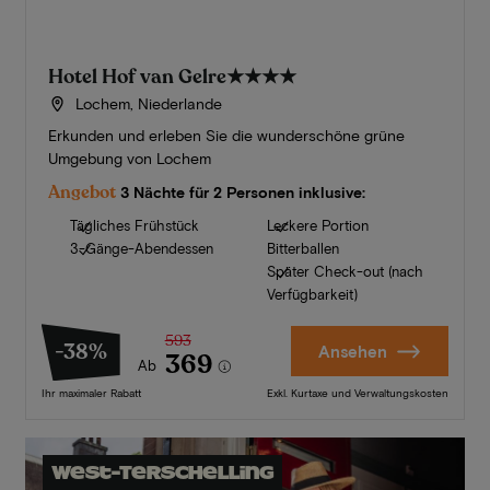
Hotel Hof van Gelre
★★★★
Lochem, Niederlande
Erkunden und erleben Sie die wunderschöne grüne
Umgebung von Lochem
Angebot
3 Nächte für 2 Personen inklusive:
Tägliches Frühstück
Leckere Portion
3-Gänge-Abendessen
Bitterballen
Später Check-out (nach
Verfügbarkeit)
593
-38%
Ansehen
369
Ab
Ihr maximaler Rabatt
Exkl. Kurtaxe und Verwaltungskosten
West-Terschelling