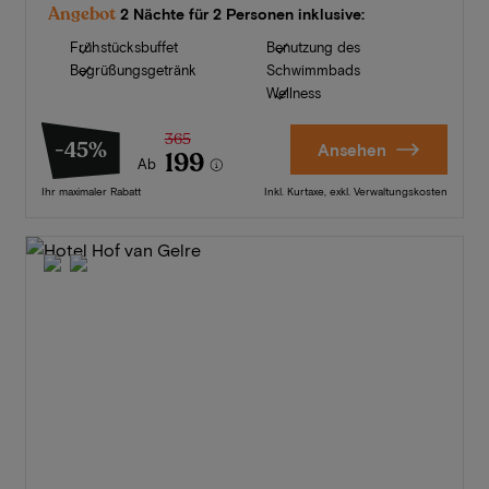
Angebot
2 Nächte für 2 Personen inklusive:
Frühstücksbuffet
Benutzung des
Begrüßungsgetränk
Schwimmbads
Wellness
365
-45%
Ansehen
199
Ab
Ihr maximaler Rabatt
Inkl. Kurtaxe, exkl. Verwaltungskosten