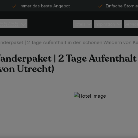
Immer das beste Angebot
Einfache Storni
855455
Hotels
Inspiration
Servic
rpaket | 2 Tage Aufenthalt in den schönen Wäldern von Kast
derpaket | 2 Tage Aufenthalt
von Utrecht)