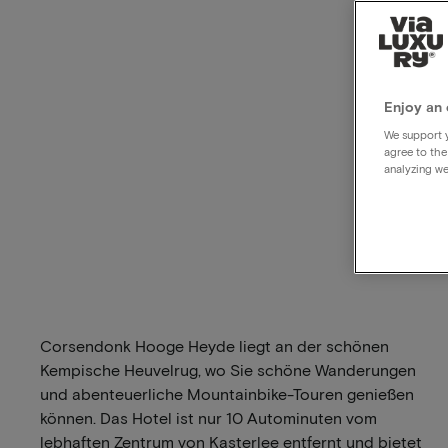
Enjoy an 
We support y
agree to the
analyzing we
Corsendonk Hooge Heyde liegt an der schönen
Kempische Heuvelrug, wo Sie schöne Wanderungen
und abenteuerliche Mountainbike-Touren genießen
können. Das Hotel ist nur 10 Autominuten vom
lebhaften Zentrum von Kasterlee entfernt und bietet