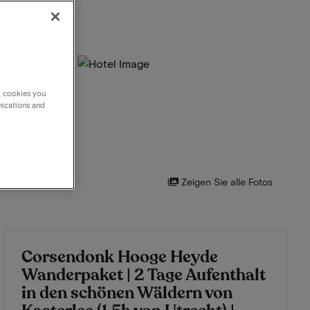
g cookies you
nications and
Zeigen Sie alle Fotos
Corsendonk Hooge Heyde
Wanderpaket | 2 Tage Aufenthalt
in den schönen Wäldern von