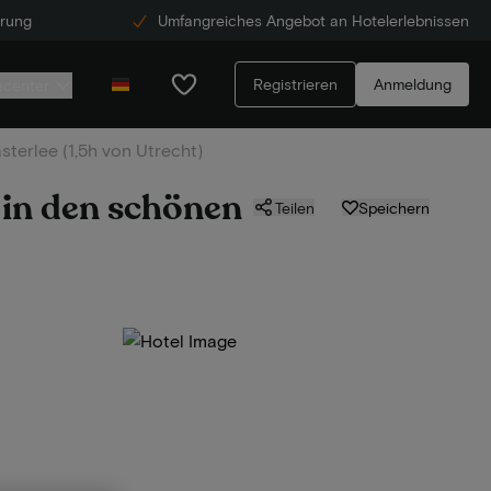
erung
Umfangreiches Angebot an Hotelerlebnissen
Registrieren
Anmeldung
ecenter
erlee (1,5h von Utrecht)
 in den schönen
Teilen
Speichern