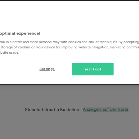
optimal experience!
ou in a better and more personal way with cookies and similar techniques. By acceptin
 storage of cookies on your device for improving website navigation, marketing commu
bsite usage.
Settings
Yes! I do!
Anzeigen auf der Karte
Steenfortstraat 5 Kasterlee