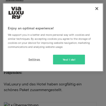
Inklusive Frühstück
Fahrradverleih inklusive
Schwimmbad vorhanden
Enjoy an optimal experience!
Unbegrenzte Nutzung des Wellnessbereichs
Später Check-out
We support you in a better and more personal way with cookies and
similar techniques. By accepting cookies you agree to the storage of
Ausgezeichnetes Restaurant
cookies on your device for improving website navigation, marketing
communications and analyzing website usage.
Anzeigen auf der Karte
Steenfortstraat 5 Kasterlee
Settings
Yes! I do!
Dieses Paket für 2 Personen beinhaltet
Folgendes:
ViaLuxury und das Hotel haben sorgfältig ein
schönes Paket zusammengestellt.