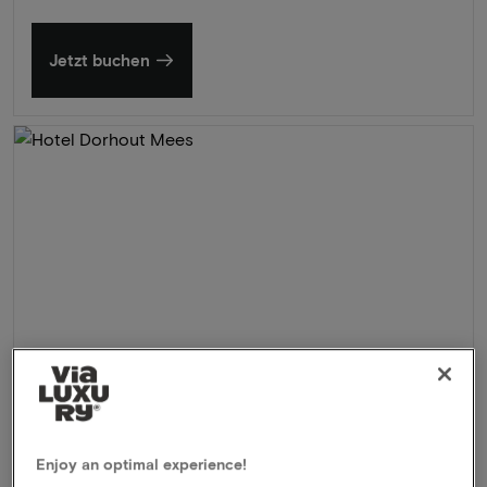
Jetzt buchen
Enjoy an optimal experience!
Hotel Dorhout Mees
★★★