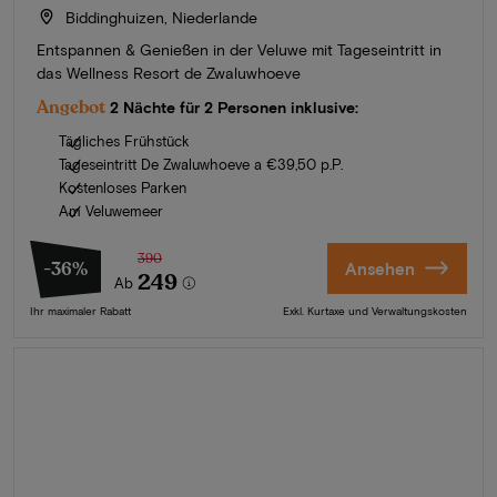
Biddinghuizen, Niederlande
Entspannen & Genießen in der Veluwe mit Tageseintritt in
das Wellness Resort de Zwaluwhoeve
Angebot
2 Nächte für 2 Personen inklusive:
Tägliches Frühstück
Tageseintritt De Zwaluwhoeve a €39,50 p.P.
Kostenloses Parken
Am Veluwemeer
390
-36%
Ansehen
249
Ab
Ihr maximaler Rabatt
Exkl. Kurtaxe und Verwaltungskosten
Sommer in Zeeland
Entdecken Sie unsere schönsten Hotels