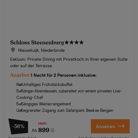
Schloss Steenenburg
★★★★
Nieuwkuijk, Niederlande
Exklusiv: Private Dining mit Privatkoch in Ihrer eigenen Suite
oder auf der Terrasse
Angebot
1 Nacht für 2 Personen inklusive:
Reichhaltiges Frühstücksbuffet
5-Gänge-Abendessen, zubereitet von einem privaten Live-
Cooking-Chef
5-Gängiges Weinarrangement
Unbegrenzter Zugang zum Safaripark Beekse Bergen
1400
-36%
Ansehen
899
Ab
Ihr maximaler Rabatt
Exkl. Kurtaxe und Verwaltungskosten