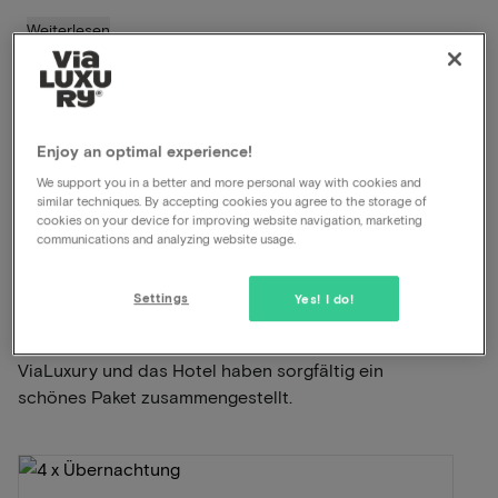
Weiterlesen
Inklusive Frühstück
Inklusive Abendessen
Wunderschöne Umgebung zum Wandern und
Enjoy an optimal experience!
Radfahren
We support you in a better and more personal way with cookies and
similar techniques. By accepting cookies you agree to the storage of
cookies on your device for improving website navigation, marketing
Anzeigen auf der Karte
Bahnhof Nord 1 Bad Bentheim
communications and analyzing website usage.
Dieses Paket für 2 Personen beinhaltet
Settings
Yes! I do!
Folgendes:
ViaLuxury und das Hotel haben sorgfältig ein
schönes Paket zusammengestellt.