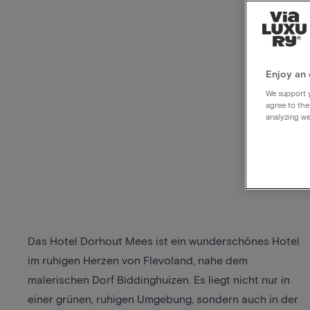
Enjoy an 
We support y
agree to the
analyzing we
Das Hotel Dorhout Mees ist ein wunderschönes Hotel
im ruhigen Herzen von Flevoland, nahe dem
malerischen Dorf Biddinghuizen. Es liegt nicht nur in
einer grünen, ruhigen Umgebung, sondern auch in der