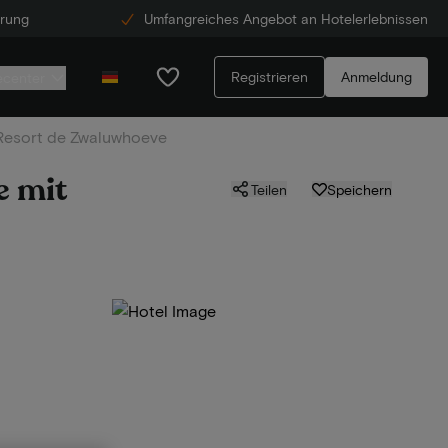
erung
Umfangreiches Angebot an Hotelerlebnissen
Registrieren
Anmeldung
ecenter
 Resort de Zwaluwhoeve
e mit
Teilen
Speichern