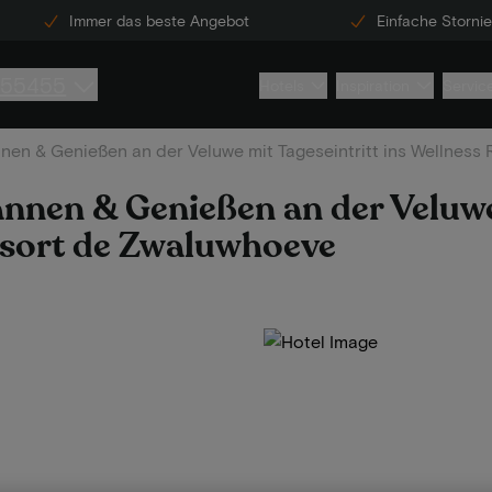
Immer das beste Angebot
Einfache Storni
855455
Hotels
Inspiration
Servic
nen & Genießen an der Veluwe mit Tageseintritt ins Wellness
annen & Genießen an der Veluw
Resort de Zwaluwhoeve