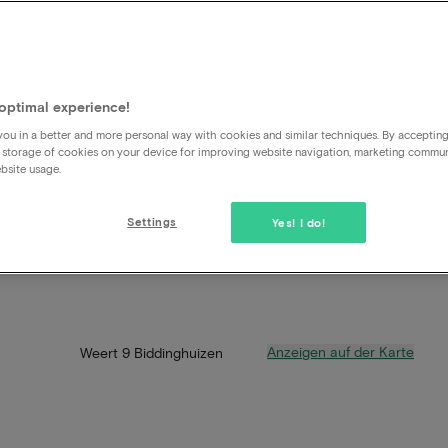
optimal experience!
ou in a better and more personal way with cookies and similar techniques. By acceptin
 storage of cookies on your device for improving website navigation, marketing commu
bsite usage.
Settings
Yes! I do!
Anzeigen auf der Karte
Weert 9 Biddinghuizen