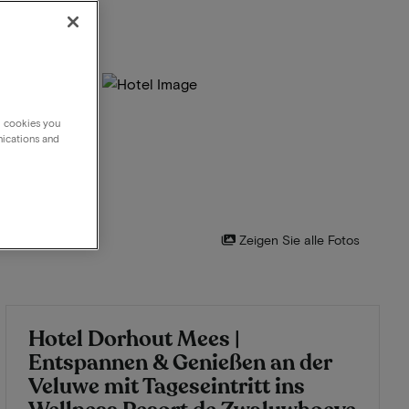
g cookies you
nications and
Zeigen Sie alle Fotos
Hotel Dorhout Mees |
Entspannen & Genießen an der
Veluwe mit Tageseintritt ins