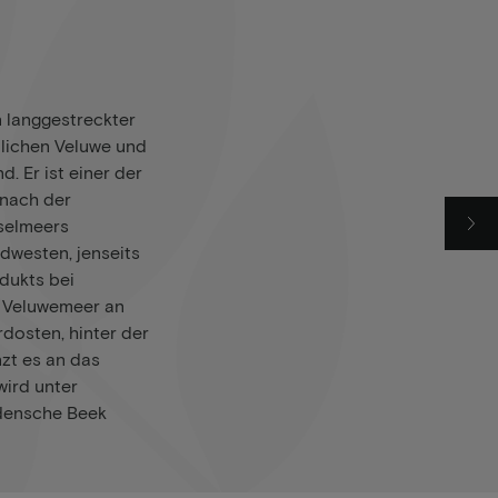
n langgestreckter
lichen Veluwe und
. Er ist einer der
 nach der
selmeers
dwesten, jenseits
dukts bei
s Veluwemeer an
dosten, hinter der
nzt es an das
wird unter
densche Beek