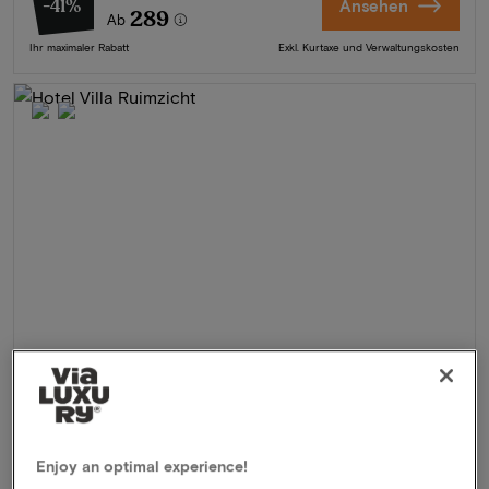
-41%
Ansehen
289
Ab
Ihr maximaler Rabatt
Exkl. Kurtaxe und Verwaltungskosten
Hotel Villa Ruimzicht
★★★★
Doetinchem, Niederlande
Enjoy an optimal experience!
Kulinarischer Aufenthalt in einer denkmalgeschützten Villa