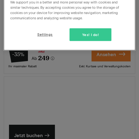
We support you in a better and more personal way with cookies and
similar techniques. By accepting cookies you agree to the storage of
Angebot
1 Nacht für 2 Personen inklusive:
cookies on your device for improving website navigation, marketing
communications and analyzing website usage.
Frühstücksbüffet
4-Gänge-Abendessen
Später Check-out
Settings
Yes! I do!
Gratis Parkplätze
382
-35%
Ansehen
249
Ab
Ihr maximaler Rabatt
Exkl. Kurtaxe und Verwaltungskosten
Sommer in Zeeland
Entdecken Sie unsere schönsten Hotels
Jetzt buchen