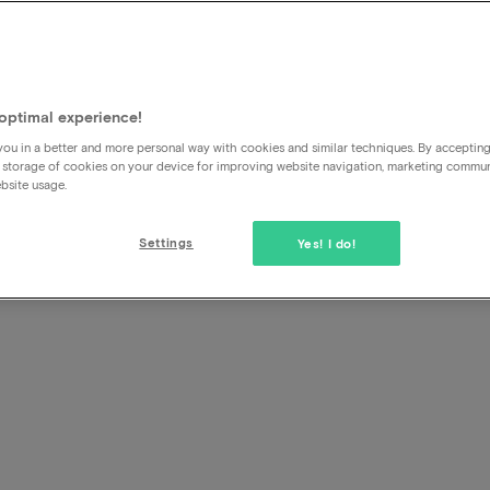
5
s
optimal experience!
ou in a better and more personal way with cookies and similar techniques. By acceptin
 storage of cookies on your device for improving website navigation, marketing commu
bsite usage.
Settings
Yes! I do!