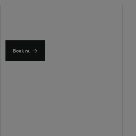
Zomer in Zeeland
Ontdek onze mooiste hotels
Boek nu