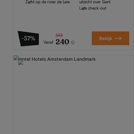
Zicht op de rivier de Leie
uitzicht over Gent
Late check-out
553
-57%
Bekijk
240
Vanaf