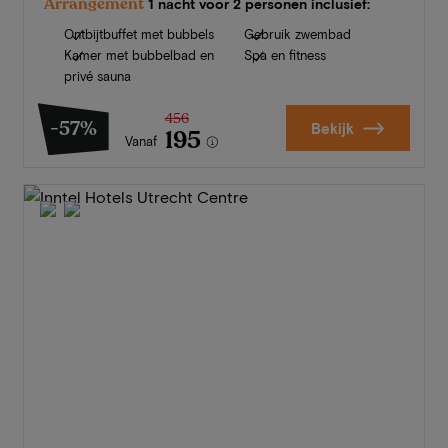
Arrangement
1 nacht voor 2 personen inclusief:
Ontbijtbuffet met bubbels
Gebruik zwembad
Kamer met bubbelbad en
Spa en fitness
privé sauna
456
-57%
Bekijk
195
Vanaf