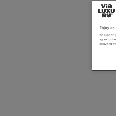
Top 2
hotel
Enjoy an 
We support y
agree to the
analyzing we