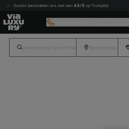
Gasten beoordelen ons met een
4.5/5
op Trustpilot
Hulp nodig?
+31 20 705 22
Home
Top 25 hotels