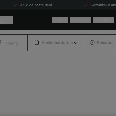
Altijd de beste deal
Gemakkelijk an
22
Hotels
Gift Card
Inspiratie
Aankomstdatum
Reisduur
Thema