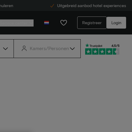
nuleren
Uitgebreid aanbod hotel experiences
Registreer
Login
Service center
Kamers/Personen