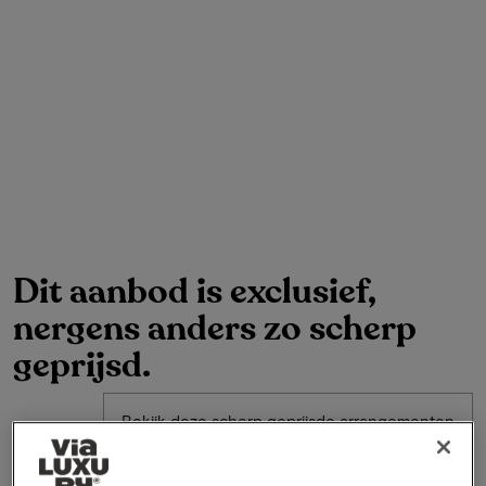
Dit aanbod is exclusief,
nergens anders zo scherp
geprijsd.
Bekijk deze scherp geprijsde arrangementen