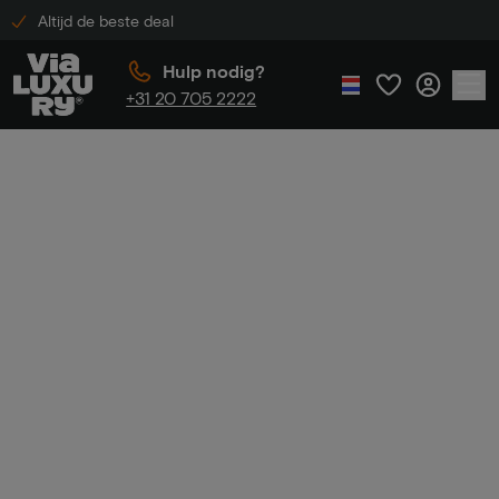
Altijd de beste deal
Hulp nodig?
+31 20 705 2222
Home
Hotel ter Zand
Hotel ter
Zand