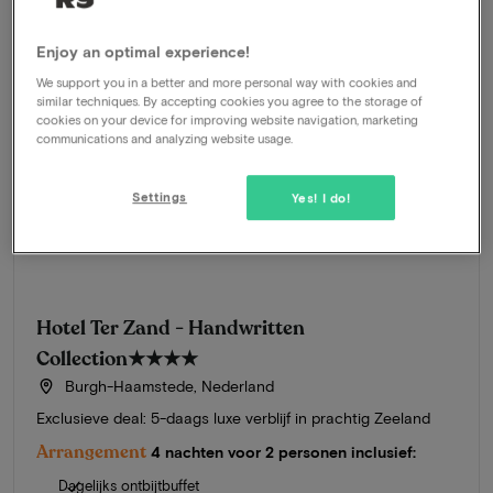
Enjoy an optimal experience!
We support you in a better and more personal way with cookies and
similar techniques. By accepting cookies you agree to the storage of
cookies on your device for improving website navigation, marketing
communications and analyzing website usage.
Settings
Yes! I do!
Hotel Ter Zand - Handwritten
Collection
★★★★
Burgh-Haamstede, Nederland
Exclusieve deal: 5-daags luxe verblijf in prachtig Zeeland
Arrangement
4 nachten voor 2 personen inclusief:
Dagelijks ontbijtbuffet