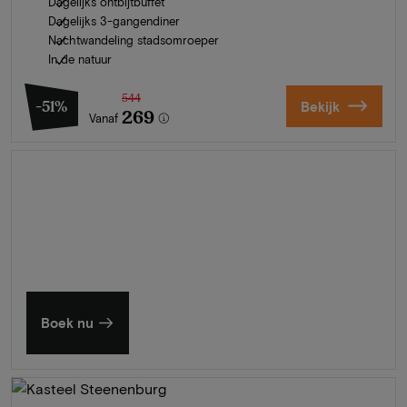
Dagelijks ontbijtbuffet
Dagelijks 3-gangendiner
Nachtwandeling stadsomroeper
In de natuur
544
-51%
Bekijk
269
Vanaf
Zomer in Zeeland
Ontdek onze mooiste hotels
Boek nu