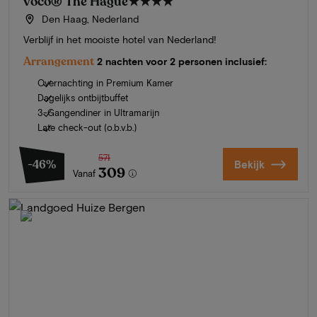
voco® The Hague
★★★★
Den Haag, Nederland
Verblijf in het mooiste hotel van Nederland!
Arrangement
2 nachten voor 2 personen inclusief:
Overnachting in Premium Kamer
Dagelijks ontbijtbuffet
3-Gangendiner in Ultramarijn
Late check-out (o.b.v.b.)
571
-46%
Bekijk
309
Vanaf