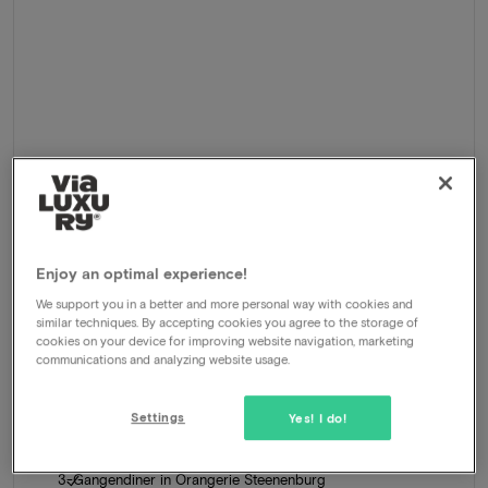
Enjoy an optimal experience!
Kasteel Steenenburg
★★★★
We support you in a better and more personal way with cookies and
similar techniques. By accepting cookies you agree to the storage of
Nieuwkuijk, Nederland
cookies on your device for improving website navigation, marketing
communications and analyzing website usage.
Culinair verblijf in 4* Superior kasteelhotel op prachtig
landgoed
Settings
Yes! I do!
Arrangement
1 nacht voor 2 personen inclusief:
Uitgebreid ontbijtbuffet
3-Gangendiner in Orangerie Steenenburg