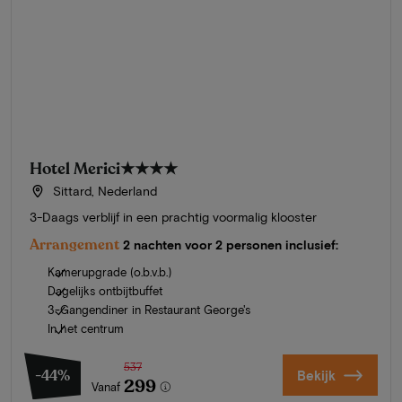
Hotel Merici
★★★★
Sittard, Nederland
3-Daags verblijf in een prachtig voormalig klooster
Arrangement
2 nachten voor 2 personen inclusief:
Kamerupgrade (o.b.v.b.)
Dagelijks ontbijtbuffet
3-Gangendiner in Restaurant George's
In het centrum
537
-44%
Bekijk
299
Vanaf