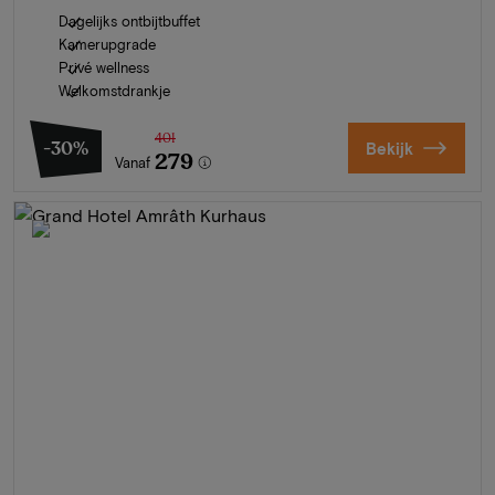
Dagelijks ontbijtbuffet
Kamerupgrade
Privé wellness
Welkomstdrankje
401
-30%
Bekijk
279
Vanaf