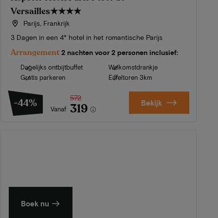
Versailles
★★★★
Parijs, Frankrijk
3 Dagen in een 4* hotel in het romantische Parijs
Arrangement
2 nachten voor 2 personen inclusief:
Dagelijks ontbijtbuffet
Welkomstdrankje
Gratis parkeren
Eiffeltoren 3km
572
-44%
Bekijk
319
Vanaf
Zomer in Zeeland
Ontdek onze mooiste hotels
Boek nu