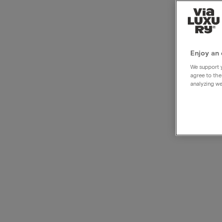
Flai
r
Enjoy an 
We support y
agree to the
analyzing we