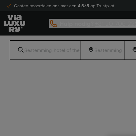
Gasten beoordelen ons met een
4.5/5
op Trustpilot
Hulp nodig?
+31 20 705 22
Home
Flair