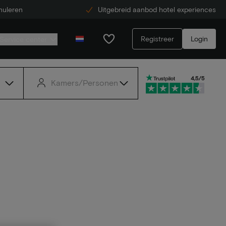
nuleren
Uitgebreid aanbod hotel experiences
Registreer
Login
Service center
Kamers/Personen