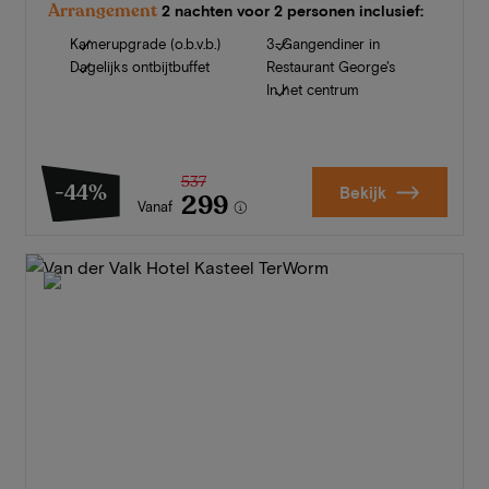
Arrangement
2 nachten voor 2 personen inclusief:
Kamerupgrade (o.b.v.b.)
3-Gangendiner in
Dagelijks ontbijtbuffet
Restaurant George's
In het centrum
537
-44%
Bekijk
299
Vanaf