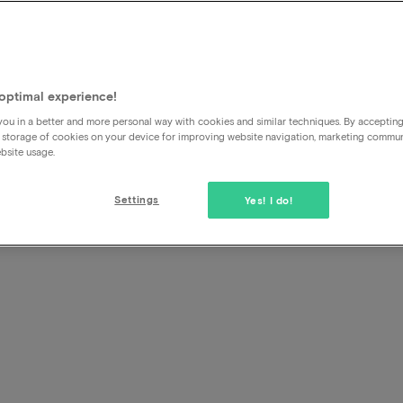
optimal experience!
ou in a better and more personal way with cookies and similar techniques. By acceptin
 storage of cookies on your device for improving website navigation, marketing commu
bsite usage.
Settings
Yes! I do!