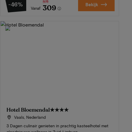
571
-46%
Bekijk
309
Vanaf
Hotel Bloemendal
★★★★
Vaals, Nederland
3 Dagen culinair genieten in prachtig kasteelhotel met
gloednieuwe wellness in Zuid-Limburg