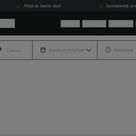
Altijd de beste deal
Gemakkelijk an
22
Hotels
Gift Card
Inspiratie
Aankomstdatum
Reisduur
Thema