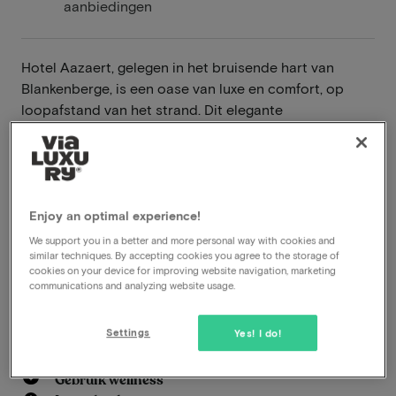
aanbiedingen
Hotel Aazaert, gelegen in het bruisende hart van
Blankenberge, is een oase van luxe en comfort, op
loopafstand van het strand. Dit elegante
viersterrenhotel, een parel aan de Belgische kust,
biedt een ongeëvenaarde combinatie van stijlvolle
accommodatie, eersteklas voorzieningen, en een
warme, gastvrije sfeer. Met zijn uitstekende ligging is
het ook een heerlijke bestemming om per fiets te
Enjoy an optimal experience!
verkennen.
We support you in a better and more personal way with cookies and
similar techniques. By accepting cookies you agree to the storage of
Lees meer
cookies on your device for improving website navigation, marketing
communications and analyzing website usage.
Inclusief ontbijt
Settings
Yes! I do!
Op steenworp afstand van Knokke en Brugge
Op loopafstand van het strand
Gebruik wellness