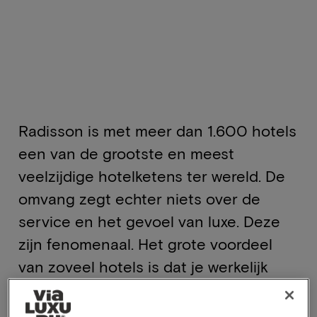
Radisson is met meer dan 1.600 hotels
een van de grootste en meest
veelzijdige hotelketens ter wereld. De
omvang zegt echter niets over de
service en het gevoel van luxe. Deze
zijn fenomenaal. Het grote voordeel
van zoveel hotels is dat je werkelijk
overal ter wereld een luxe hotel kunt
vinden. Dat niet alleen, met