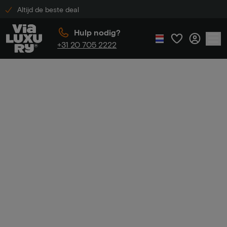
Altijd de beste deal
Hulp nodig?
+31 20 705 2222
Home
Radisson Hotels
Radisson
Hotels