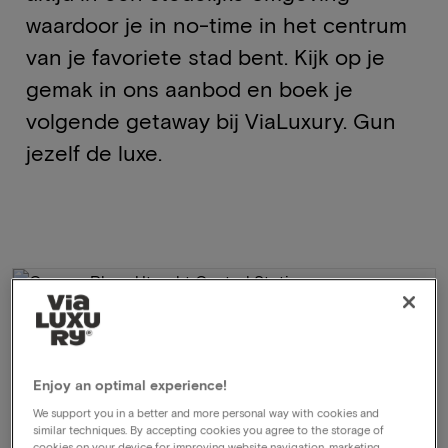
waardoor je in no-time in het centrum
van je favoriete stad bent. Kijk op je
gemak in ons aanbod en boek je
volgende getaway bij ViaLuxury. Gun
jezelf de luxe.
Enjoy an optimal experience!
We support you in a better and more personal way with cookies and
similar techniques. By accepting cookies you agree to the storage of
cookies on your device for improving website navigation, marketing