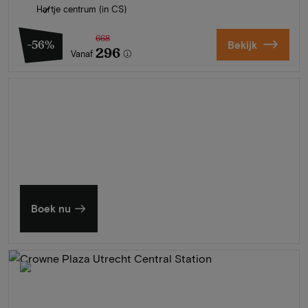
Hartje centrum (in CS)
668
-56%
Bekijk
296
Vanaf
Zomer in Zeeland
Ontdek onze mooiste hotels
Boek nu