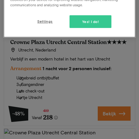
communications and analyzing website usage.
Settings
Yes! I do!
Crowne Plaza Utrecht Central Station
★★★★
Utrecht, Nederland
Verblijf in een modern hotel in het hart van Utrecht
Arrangement
1 nacht voor 2 personen inclusief:
Uitgebreid ontbijtbuffet
3-Gangendiner
Late check-out
Hartje Utrecht
419
-48%
Bekijk
218
Vanaf