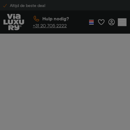
Altijd de beste deal
Hulp nodig?
+31 20 705 2222
Home
Crowne Plaza Hotels
Crowne Plaza
Hotels