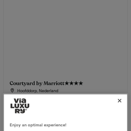
Courtyard by Marriott
★★★★
Hoofddorp, Nederland
Verblijf in een luxe 4-sterren Marriott hotel
Arrangement
1 nacht voor 2 personen inclusief:
Uitgebreid ontbijtbuffet
Upgrade naar Nieuwe Comfort King kamer
Enjoy an optimal experience!
3-Gangendiner