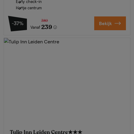
Early check-in
Hartje centrum
380
-37%
Bekijk
239
Vanaf
Tulip Inn Leiden Centre
★★★