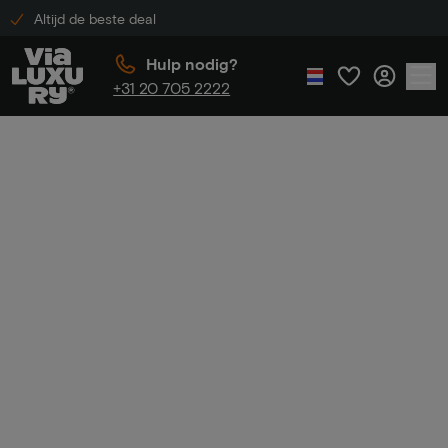
Altijd de beste deal
Hulp nodig?
+31 20 705 2222
Home
Luxe hotelarrangementen onder de €200
Luxe
hotelarrangemen
ten onder de €200