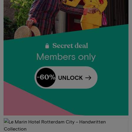
Secret deal
Members only
-60%
UNLOCK