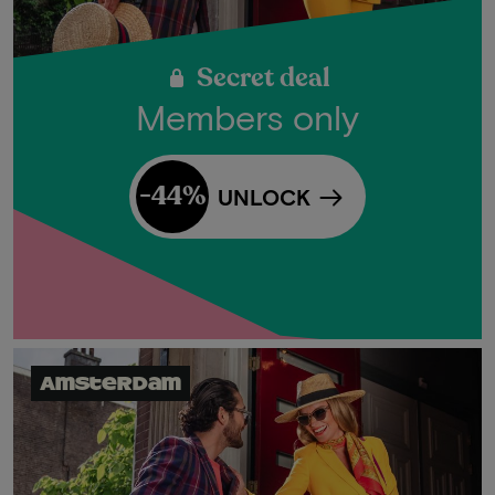
Secret deal
Members only
-44%
UNLOCK
Amsterdam