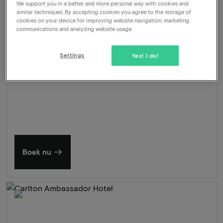
We support you in a better and more personal way with cookies and
Nabij Haarlem
similar techniques. By accepting cookies you agree to the storage of
cookies on your device for improving website navigation, marketing
404
communications and analyzing website usage.
-63%
Bekijk
149
Vanaf
Settings
Yes! I do!
Zomer in Zeeland
Ontdek onze mooiste hotels
Boek nu