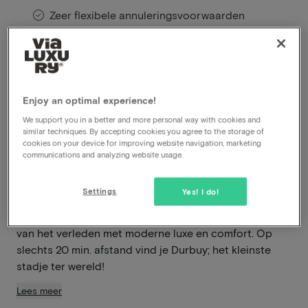
Zeer flexibele annuleringsvoorwaarden
Profiteer direct van hoge kortingen
Members profiteren van speciale
aanbiedingen
Enjoy an optimal experience!
We support you in a better and more personal way with cookies and
similar techniques. By accepting cookies you agree to the storage of
Welkom in Hotel Quartier Latin, een betoverend
cookies on your device for improving website navigation, marketing
viersterrenhotel in het hart van Marche-en-Famenne,
communications and analyzing website usage.
België. Bij aankomst word je verwelkomd in een sfeer
van elegantie en verfijning, perfect voor elke
Settings
Yes! I do!
vakantieganger. Dit historische hotel, gehuisvest in
een 18e-eeuwse jezuïetenkerk, combineert de charme
van het verleden met moderne luxe en comfort. Op
slechts 20 min. afstand vind je Durbuy; het kleinste
stadje ter wereld!
Lees meer