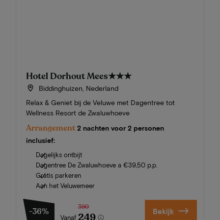
Hotel Dorhout Mees
★★★
Biddinghuizen, Nederland
Relax & Geniet bij de Veluwe met Dagentree tot
Wellness Resort de Zwaluwhoeve
Arrangement
2 nachten voor 2 personen
inclusief:
Dagelijks ontbijt
Dagentree De Zwaluwhoeve a €39,50 p.p.
Gratis parkeren
Aan het Veluwemeer
390
-36%
Bekijk
249
Vanaf