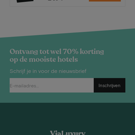
Ontvang tot wel 70% korting
op de mooiste hotels
Schrijf je in voor de nieuwsbrief
Inschrijven
ViaLuxury