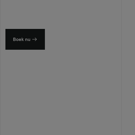
Zomer in Zeeland
Ontdek onze mooiste hotels
Boek nu