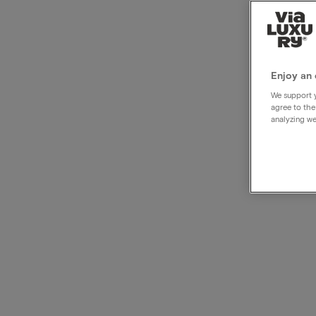
Golde
korti
Enjoy an 
We support y
agree to the
analyzing we