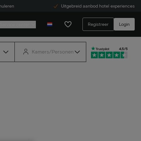
nuleren
Uitgebreid aanbod hotel experiences
Registreer
Login
Service center
Kamers/Personen