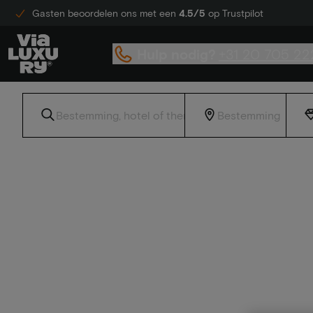
Gasten beoordelen ons met een
4.5/5
op Trustpilot
Hulp nodig?
+31 20 705 22
Home
Golden Tulip korting