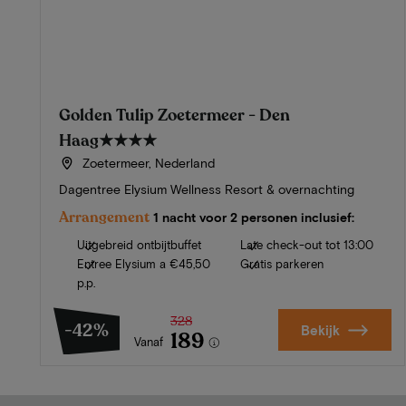
Golden Tulip Zoetermeer - Den
Haag
★★★★
Zoetermeer, Nederland
Dagentree Elysium Wellness Resort & overnachting
Arrangement
1 nacht voor 2 personen inclusief:
Uitgebreid ontbijtbuffet
Late check-out tot 13:00
Entree Elysium a €45,50
Gratis parkeren
p.p.
328
-42%
Bekijk
189
Vanaf