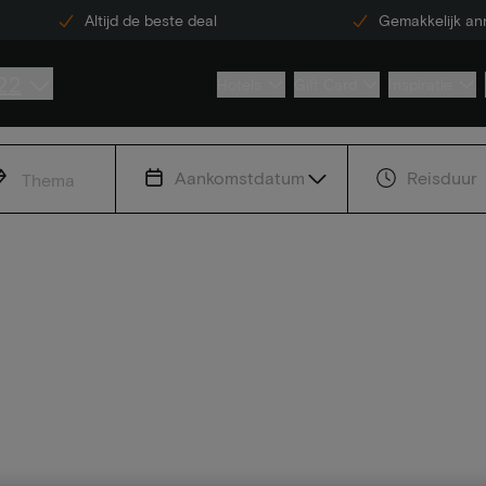
Altijd de beste deal
Gemakkelijk an
22
Hotels
Gift Card
Inspiratie
Aankomstdatum
Reisduur
Thema