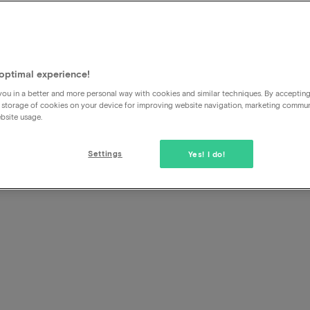
n Tuli
ng
optimal experience!
ou in a better and more personal way with cookies and similar techniques. By acceptin
 storage of cookies on your device for improving website navigation, marketing commu
bsite usage.
Settings
Yes! I do!