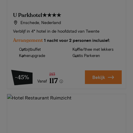
U Parkhotel
★★★★
Enschede, Nederland
Verblijf in 4* hotel in de hoofdstad van Twente
Arrangement
1 nacht voor 2 personen inclusief:
Ontbijtbuffet
Koffie/thee met lekkers
Kamerupgrade
Gratis Parkeren
213
-45%
Bekijk
117
Vanaf