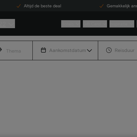
Altijd de beste deal
Gemakkelijk an
22
Hotels
Gift Card
Inspiratie
Aankomstdatum
Reisduur
Thema