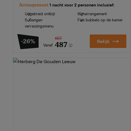
Arrangement
1 nacht voor 2 personen inclusief:
Uitgebreid ontbijt
Wijnarrangement
5-Gangen
Fles bubbels op de kamer
verrassingsmenu
657
-26%
Bekijk
487
Vanaf