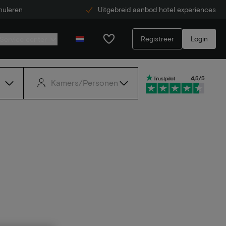
nuleren
Uitgebreid aanbod hotel experiences
Registreer
Login
Service center
Kamers/Personen