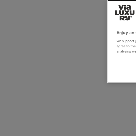
4 ste
Acht
Enjoy an 
We support y
agree to the
analyzing we