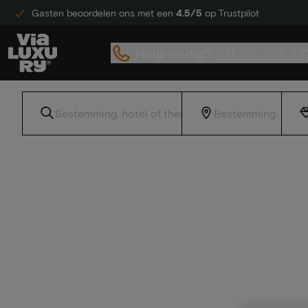
Gasten beoordelen ons met een
4.5/5
op Trustpilot
Hulp nodig?
+31 20 705 22
Home
4 sterren hotel Achterhoek