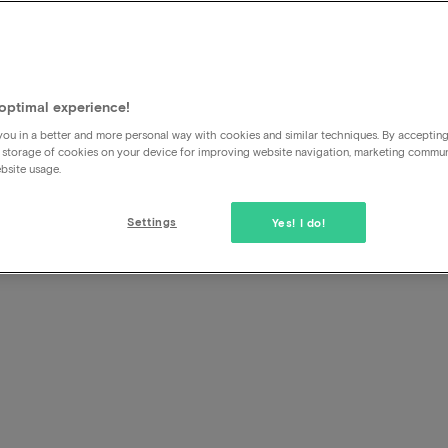
rren h
erhoek
optimal experience!
ou in a better and more personal way with cookies and similar techniques. By acceptin
 storage of cookies on your device for improving website navigation, marketing commu
bsite usage.
Settings
Yes! I do!