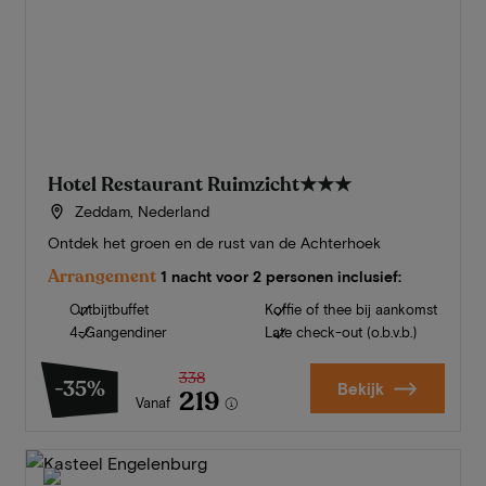
Hotel Restaurant Ruimzicht
★★★
Zeddam, Nederland
Ontdek het groen en de rust van de Achterhoek
Arrangement
1 nacht voor 2 personen inclusief:
Ontbijtbuffet
Koffie of thee bij aankomst
4-Gangendiner
Late check-out (o.b.v.b.)
338
-35%
Bekijk
219
Vanaf