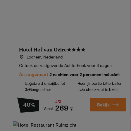
Hotel Hof van Gelre
★★★★
Lochem, Nederland
Ontdek de rustgevende Achterhoek voor 3 dagen
Arrangement
2 nachten voor 2 personen inclusief:
Uitgebreid ontbijtbuffet
Heerlijk portie bitterballen
3-Gangendiner
Late check-out (o.b.v.b.)
451
-40%
Bekijk
269
Vanaf