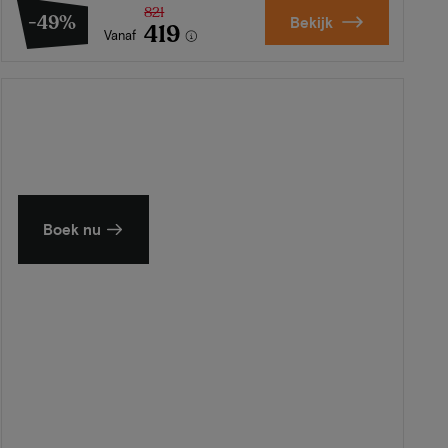
821
-49%
Bekijk
419
Vanaf
Zomer in Zeeland
Ontdek onze mooiste hotels
Boek nu