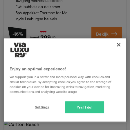
Toegang wellnessfaciliteiten
Fles bubbels op de kamer
Beautypakket Thermae for Me
In de Limburgse heuvels
555
-46%
Bekijk
299
Vanaf
Zomer in Zeeland
Ontdek onze mooiste hotels
Enjoy an optimal experience!
We support you in a better and more personal way with cookies and
similar techniques. By accepting cookies you agree to the storage of
cookies on your device for improving website navigation, marketing
communications and analyzing website usage.
Boek nu
Settings
Yes! I do!