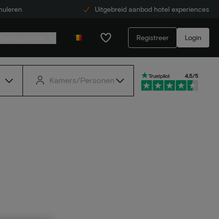
nuleren
Uitgebreid aanbod hotel experiences
Registreer
Login
Service center
Kamers/Personen