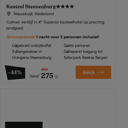
Kasteel Steenenburg
★★★★
Nieuwkuijk, Nederland
Culinair verblijf in 4* Superior kasteelhotel op prachtig
landgoed
Arrangement
1 nacht voor 2 personen inclusief:
Uitgebreid ontbijtbuffet
Gratis parkeren
3-Gangendiner in
Onbeperkt toegang tot
Orangerie Steenenburg
Safaripark Beekse Bergen
489
-44%
Bekijk
275
Vanaf
Zomer in Zeeland
Ontdek onze mooiste hotels