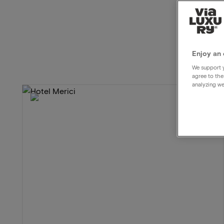
Enjoy an 
We support y
agree to the
analyzing we