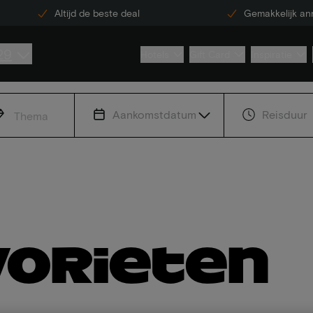
Altijd de beste deal
Gemakkelijk an
29
Hotels
Gift Card
Inspiratie
Aankomstdatum
Reisduur
Thema
vorieten