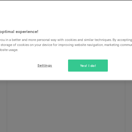
optimal experience!
ou in a better and more personal way with cookies and similar techniques. By acceptin
 storage of cookies on your device for improving website navigation, marketing commu
bsite usage.
Settings
Yes! I do!