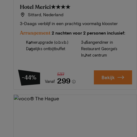
Hotel Merici
★★★★
Sittard, Nederland
3-Daags verblijf in een prachtig voormalig klooster
Arrangement
2 nachten voor 2 personen inclusief:
Kamerupgrade (o.b.v.b.)
3-Gangendiner in
Dagelijks ontbijtbuffet
Restaurant George's
In het centrum
537
-44%
Bekijk
299
Vanaf