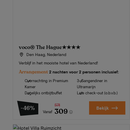
voco® The Hague
★★★★
Den Haag, Nederland
Verblijf in het mooiste hotel van Nederland!
Arrangement
2 nachten voor 2 personen inclusief:
Overnachting in Premium
3-Gangendiner in
Kamer
Ultramarijn
Dagelijks ontbijtbuffet
Late check-out (o.b.v.b.)
571
-46%
Bekijk
309
Vanaf