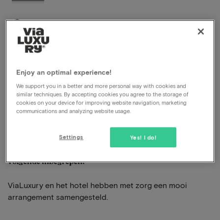
Late check-out
Inclusief ontbijt
Inclusief diner
Gratis parkeren
Zwembad aanwezig
Enjoy an optimal experience!
Gebruik van de wellness
We support you in a better and more personal way with cookies and
Prachtige wandel- en fietsomgeving
similar techniques. By accepting cookies you agree to the storage of
cookies on your device for improving website navigation, marketing
communications and analyzing website usage.
Bekijk op kaart
Ruwenbergstraat 7 Sint-Michielsgestel
Settings
Yes! I do!
In dit arrangement voor 2 personen is het
volgende inbegrepen:
ViaLuxury en het hotel hebben met zorg een mooi
arrangement samengesteld.