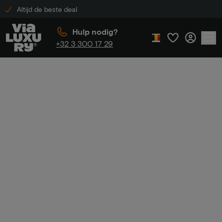
Altijd de beste deal
Hulp nodig?
+32 3 300 17 29
Home
Crowne Plaza Hotels
Crowne Plaza
Hotels