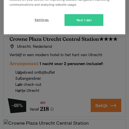
communications and analyzing website usage.
Settings
Yes! I do!
Crowne Plaza Utrecht Central Station
★★★★
Utrecht, Nederland
Verblijf in een modern hotel in het hart van Utrecht
Arrangement
1 nacht voor 2 personen inclusief:
Uitgebreid ontbijtbuffet
3-Gangendiner
Late check-out
Hartje Utrecht
419
-48%
Bekijk
218
Vanaf