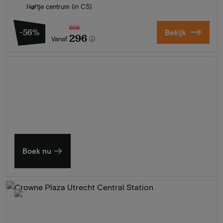
Hartje centrum (in CS)
668
-56%
Bekijk
296
Vanaf
Zomer in Zeeland
Ontdek onze mooiste hotels
Boek nu