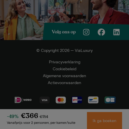
Volg ons op
© Copyright 2026 — ViaLuxury
Privacyverklaring
Cookiebeleid
Algemene voorwaarden
Actievoorwaarden
€366
-49%
€714
Ik ga boeken
Vanafprijs voor 2 personen, per kamer/suite