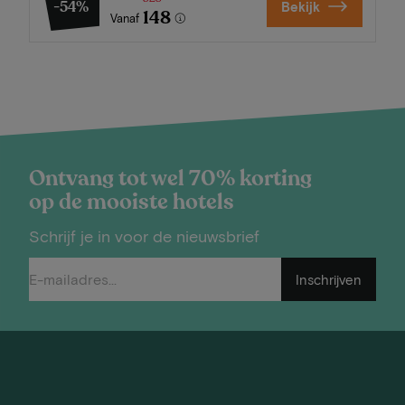
-54%
Bekijk
148
Vanaf
Ontvang tot wel 70% korting
op de mooiste hotels
Schrijf je in voor de nieuwsbrief
Inschrijven