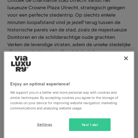
luxueuze Crowne Plaza Utrecht, strategisch gelegen
voor een perfecte stedentrip. Op slechts enkele
minuten loopafstand vind je jezelf terug tussen de
historische parels van de stad, zoals de majestueuze
Domtoren en de schilderachtige oude grachten.
Verken de levendige straten, adem de unieke stedelijke
sfeer in en trakteer jezelf op lokale delicatessen van
de nabijgelegen markten.
Lees meer
Enjoy an optimal experience!
Centrum van Utrecht
We support you in a better and more personal way with cookies and
À-la-carterestaurant
similar techniques. By accepting cookies you agree to the storage of
Inclusief ontbijt
cookies on your device for improving website navigation, marketing
Late check-out
communications and analyzing website usage.
Settings
Bekijk op kaart
Catharijne Esplanade 13 Utrecht
Yes! I do!