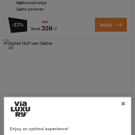
Welkomstdrankje
Gratis parkeren
469
-23%
Bekijk
359
Vanaf
Enjoy an optimal experience!
Hotel Hof van Gelre
★★★★