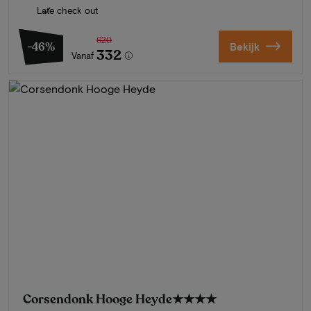
Late check out
620
-46%
Bekijk
332
Vanaf
Corsendonk Hooge Heyde
★★★★