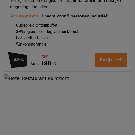
Verblijf in een nostalgisch 4* boutiquehotel in een bosrijke
omgeving | incl. diner
Arrangement
1 nacht voor 2 personen inclusief:
Uitgebreid ontbijtbuffet
3-Gangendiner (dag van aankomst)
Portie bitterballen
Welkomstdrankje
369
-46%
Bekijk
199
Vanaf