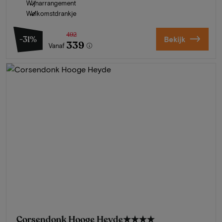
Wijnarrangement
Welkomstdrankje
492
-31%
Bekijk
339
Vanaf
Corsendonk Hooge Heyde
★★★★