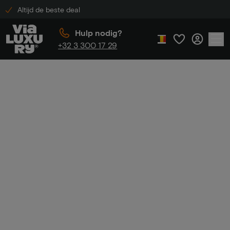
Altijd de beste deal
Hulp nodig?
+32 3 300 17 29
Home
Overnachten in het bos
Overnachten in
het bos