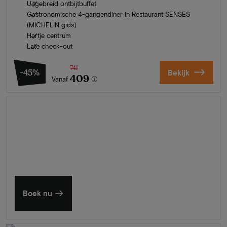
Uitgebreid ontbijtbuffet
Gastronomische 4-gangendiner in Restaurant SENSES
(MICHELIN gids)
Hartje centrum
Late check-out
741
-45%
Bekijk
409
Vanaf
Zomer in Zeeland
Ontdek onze mooiste hotels
Boek nu