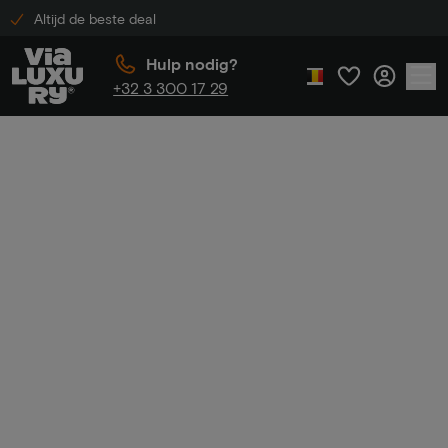
Altijd de beste deal
Hulp nodig?
+32 3 300 17 29
Home
Beste boutique hotels Amsterdam
Beste boutique
hotels Amsterdam