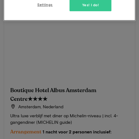
Settings
Yes! I do!
Boutique Hotel Albus Amsterdam
Centre
★★★★
Amsterdam, Nederland
Ultra luxe verblijf met diner op Michelin-niveau | incl. 4-
gangendiner (MICHELIN guide)
Arrangement
1 nacht voor 2 personen inclusief: