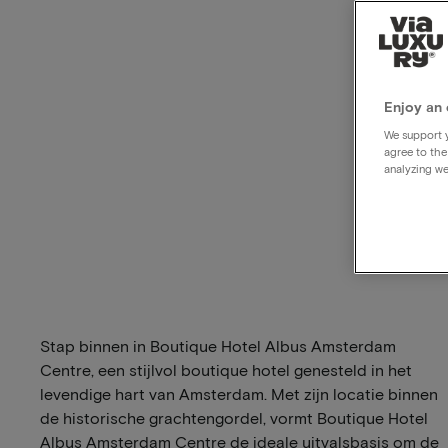
Enjoy an 
We support y
agree to the
analyzing we
Stap binnen in Boutique Hotel Albus Amsterdam
Centre, een stijlvol boutique hotel genesteld in het
levendige hart van Amsterdam. Met zijn locatie binnen
de historische grachtengordel, vormt Boutique Hotel
Albus Amsterdam Centre de ideale uitvalsbasis om de