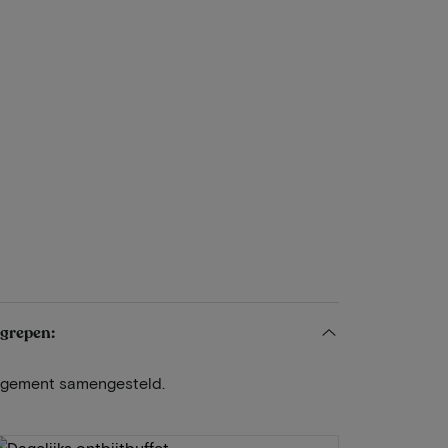
egrepen:
angement samengesteld.