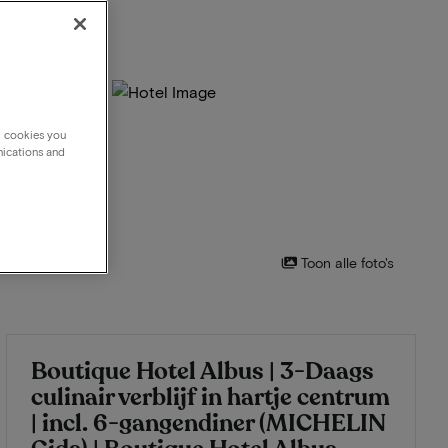
g cookies you
nications and
Toon alle foto's
Boutique Hotel Albus | 3-Daags
culinair verblijf in hartje centrum
| incl. 6-gangendiner (MICHELIN