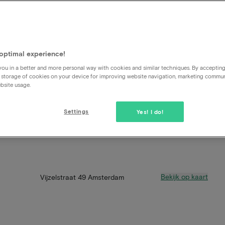
optimal experience!
ou in a better and more personal way with cookies and similar techniques. By acceptin
 storage of cookies on your device for improving website navigation, marketing commu
bsite usage.
Settings
Yes! I do!
Bekijk op kaart
Vijzelstraat 49 Amsterdam