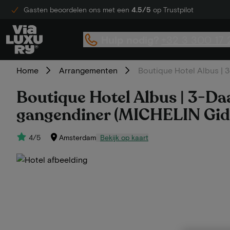
Gasten beoordelen ons met een
4.5/5
op Trustpilot
Hulp nodig?
+32 3 300 17 
Home
Arrangementen
Boutique Hotel Albus | 3
Boutique Hotel Albus | 3-Daag
gangendiner (MICHELIN Gid
4/5
Amsterdam
Bekijk op kaart