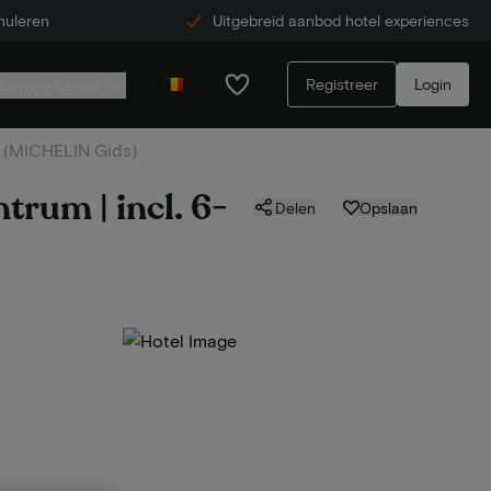
nuleren
Uitgebreid aanbod hotel experiences
Registreer
Login
Service center
er (MICHELIN Gids)
trum | incl. 6-
Delen
Opslaan