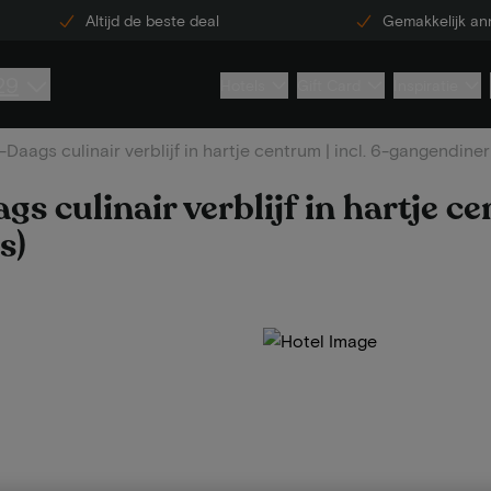
Altijd de beste deal
Gemakkelijk an
29
Hotels
Gift Card
Inspiratie
-Daags culinair verblijf in hartje centrum | incl. 6-gangendin
s culinair verblijf in hartje cen
s)