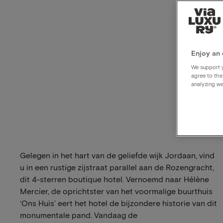
Enjoy an 
We support y
agree to the
analyzing we
Gelegen in het hart van de geliefde wijk Jordaan, vind
u in een rustige zijstraat parallel aan de Rozengracht,
dit 4-sterren boutique hotel. Vernoemd naar Hélène
Mercier, de oprichtster van het voormalige buurthuis
‘Ons Huis’ eert het hotel de bijzondere historie van dit
monumentale pand. Vandaag de