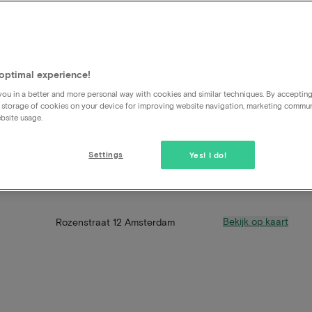
optimal experience!
ou in a better and more personal way with cookies and similar techniques. By acceptin
 storage of cookies on your device for improving website navigation, marketing commu
bsite usage.
Settings
Yes! I do!
Bekijk op kaart
Rozenstraat 12 Amsterdam