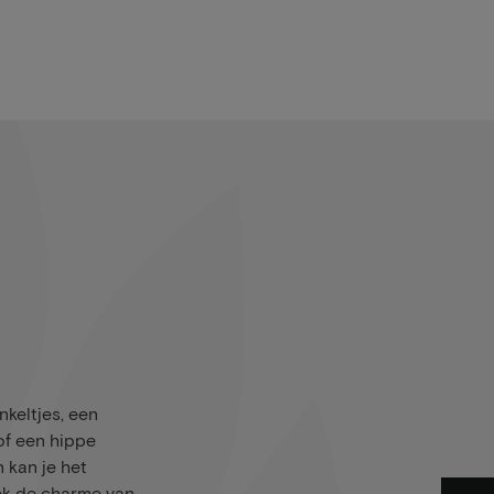
nkeltjes, een
of een hippe
 kan je het
ek de charme van