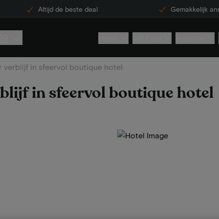
Altijd de beste deal
Gemakkelijk an
29
Hotels
Gift Card
Inspiratie
 verblijf in sfeervol boutique hotel
blijf in sfeervol boutique hotel