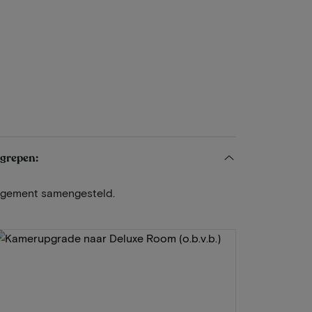
egrepen:
angement samengesteld.