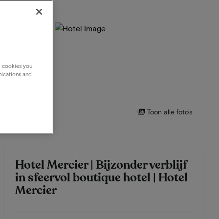
g cookies you
nications and
Toon alle foto's
Hotel Mercier | Bijzonder verblijf
in sfeervol boutique hotel | Hotel
Mercier