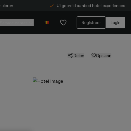
nuleren
Uitgebreid aanbod hotel experiences
Registreer
Login
Service center
Delen
Opslaan