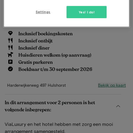
de mooiste regio’s van Nederland.
Settings
Yes! I do!
Lees meer
Inclusief boekingskosten
Inclusief ontbijt
Inclusief diner
Huisdieren welkom (op aanvraag)
Gratis parkeren
Boekbaar t/m 30 september 2026
Bekijk op kaart
Harderwijkerweg 497 Hulshorst
In dit arrangement voor 2 personen is het
volgende inbegrepen:
ViaLuxury en het hotel hebben met zorg een mooi
arrangement samengesteld.