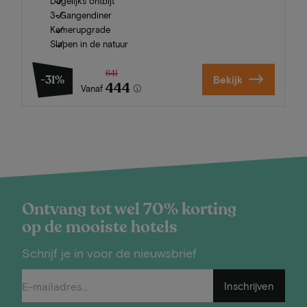
Dagelijks ontbijt
3-Gangendiner
Kamerupgrade
Slapen in de natuur
641
-31%
Bekijk
444
Vanaf
Ontvang tot wel 70% korting
op de mooiste hotels
Schrijf je in voor de nieuwsbrief
Inschrijven