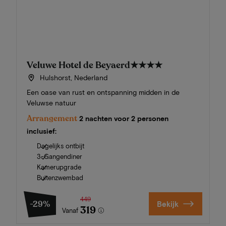
Veluwe Hotel de Beyaerd
★★★★
Hulshorst, Nederland
Een oase van rust en ontspanning midden in de
Veluwse natuur
Arrangement
2 nachten voor 2 personen
inclusief:
Dagelijks ontbijt
3-Gangendiner
Kamerupgrade
Buitenzwembad
449
-29%
Bekijk
319
Vanaf