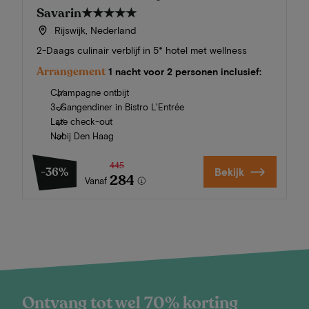
Savarin
★★★★★
Rijswijk, Nederland
2-Daags culinair verblijf in 5* hotel met wellness
Arrangement
1 nacht voor 2 personen inclusief:
Champagne ontbijt
3-Gangendiner in Bistro L'Entrée
Late check-out
Nabij Den Haag
445
-36%
Bekijk
284
Vanaf
Ontvang tot wel 70% korting