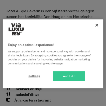
Hotel & Spa Savarin is een vijfsterrenhotel, gelegen
tussen het koninklijke Den Haag en het historische
Delft, en een oase van rust in de drukke Randstad. Het
restaurant Savarin heeft een naam opgebouwd als
gastronomisch restaurant (aangesloten bij JRE) en
serveert verrassende creaties uit de Franse keuken
met internationale invloeden. Op 1 juni 2011 hebben
Enjoy an optimal experience!
het hotel en de Cityspa haar deuren geopend en de
We support you in a better and more personal way with cookies and
similar techniques. By accepting cookies you agree to the storage of
traditie van gastvrijheid voortgezet. Tijdloze grandeur
cookies on your device for improving website navigation, marketing
gaat hier hand in hand met modern comfort,
communications and analyzing website usage.
ontspanning, luxe en bovenal gastronomie.
Lees meer
Settings
Yes! I do!
Inclusief ontbijt
Inclusief diner
À-la-carterestaurant