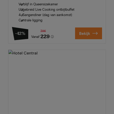
Verblijf in Queensizekamer
Uitgebreid Live Cooking ontbijtbuffet
4-Gangendiner (dag van aankomst)
Centrale ligging
396
-42%
Bekijk
229
Vanaf