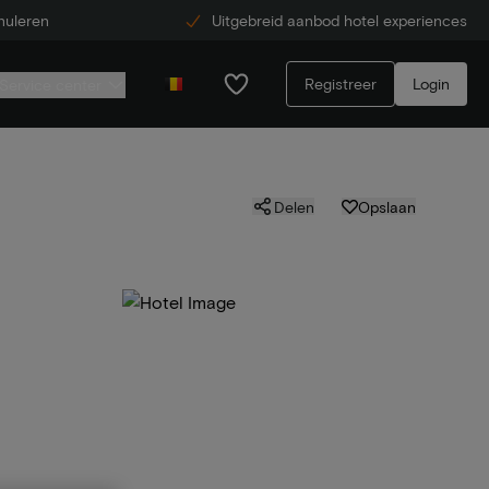
nuleren
Uitgebreid aanbod hotel experiences
Registreer
Login
Service center
Delen
Opslaan