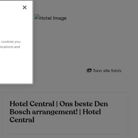
g cookies you
nications and
Toon alle foto's
Hotel Central | Ons beste Den
Bosch arrangement! | Hotel
Central