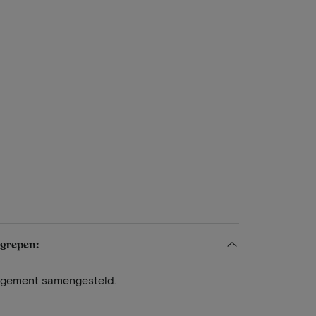
egrepen:
angement samengesteld.