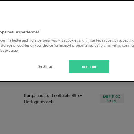
optimal experience!
ou in a better and more personal way with cookies and similar techniques. By acceptin
 storage of cookies on your device for improving website navigation, marketing commu
bsite usage.
Settings
Yes! I do!
Burgemeester Loeffplein 98 's-
Bekijk op
kaart
Hertogenbosch