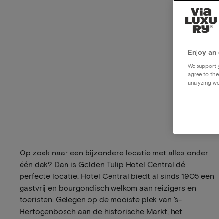
Enjoy an 
We support y
agree to the
analyzing we
Op zoek naar een bijzondere locatie met alles onder
één dak? Dan is Golden Tulip Hotel Central dé
perfecte locatie. Hotel Central biedt al sinds 1905 een
gastvrij en bourgondisch welkom aan reizigers en
toeristen. Gelegen op de mooiste plek van 's-
Hertogenbosch aan de historische Markt, het