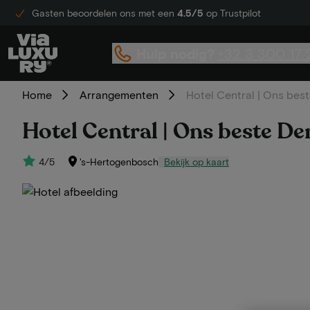
Gasten beoordelen ons met een
4.5/5
op Trustpilot
Hulp nodig?
+32 3 300 17 
Home
Arrangementen
Hotel Central | Ons bes
Hotel Central | Ons beste D
4/5
's-Hertogenbosch
Bekijk op kaart