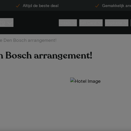
Altijd de beste deal
Gemakkelijk an
29
Hotels
Gift Card
Inspiratie
te Den Bosch arrangement!
en Bosch arrangement!