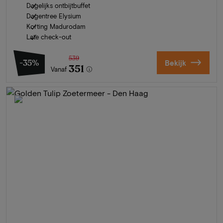
Dagelijks ontbijtbuffet
Dagentree Elysium
Korting Madurodam
Late check-out
539
-35%
Bekijk
351
Vanaf