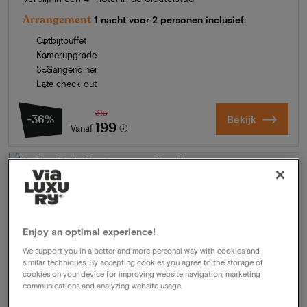
Arrangement
1 nacht voor 2 personen inclusief:
Ontbijtbuffet
Kamerupgrade
3-Gangendiner
Late check out
313
-36%
Bekijk
199
Vanaf
Enjoy an optimal experience!
We support you in a better and more personal way with cookies and
similar techniques. By accepting cookies you agree to the storage of
cookies on your device for improving website navigation, marketing
communications and analyzing website usage.