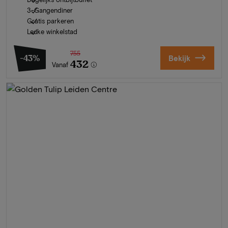
3-Gangendiner
Gratis parkeren
Leuke winkelstad
755
-43%
Bekijk
432
Vanaf