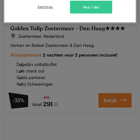
Settings
Yes! I do!
Golden Tulip Zoetermeer - Den Haag
★★★★
Zoetermeer, Nederland
Verken en Beleef Zoetermeer & Den Haag
Arrangement
2 nachten voor 2 personen inclusief:
Dagelijks ontbijtbuffet
Late check out
Gratis parkeren
Nabij Scheveningen
445
-35%
Bekijk
291
Vanaf
Zomer in Zeeland
Ontdek onze mooiste hotels