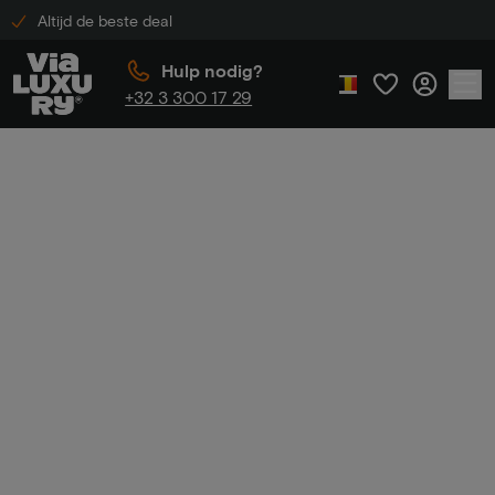
Altijd de beste deal
Hulp nodig?
+32 3 300 17 29
Home
Golden Tulip korting
Golden Tulip
korting