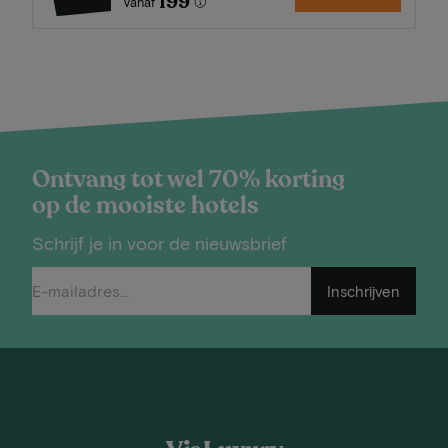
199
Vanaf
Ontvang tot wel 70% korting
op de mooiste hotels
Schrijf je in voor de nieuwsbrief
Inschrijven