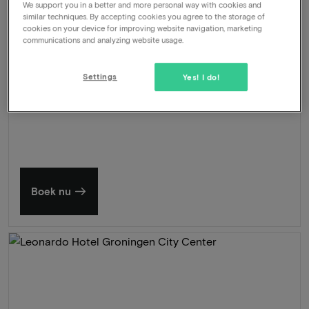
We support you in a better and more personal way with cookies and
similar techniques. By accepting cookies you agree to the storage of
144
-17%
Bekijk
cookies on your device for improving website navigation, marketing
119
Vanaf
communications and analyzing website usage.
Zomer in Zeeland
Settings
Yes! I do!
Ontdek onze mooiste hotels
Boek nu