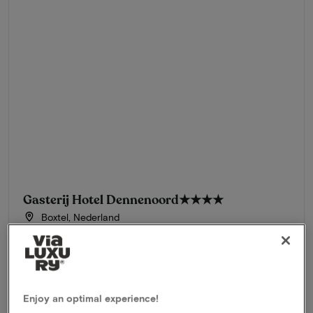
Gasterij Hotel Dennenoord
★★★★
Boxtel, Nederland
Kies je eigen verblijfsduur
inclusief ontbijt
Overnachting voor 2 personen
Uitgebreid ontbijt
Ideaal voor fietsen & wandelen
Enjoy an optimal experience!
Boek vanaf 1 nacht