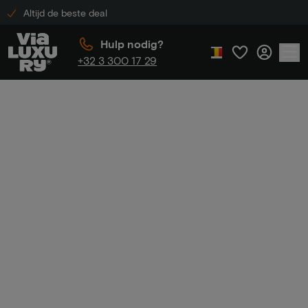
Altijd de beste deal
Hulp nodig?
+32 3 300 17 29
Home
Kies je eigen verblijfsduur
Kies je eigen
verblijfsduur