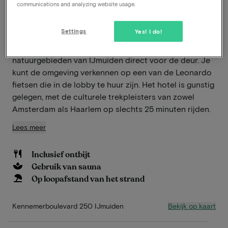
aanbiedingen
communications and analyzing website usage.
Settings
Yes! I do!
Tijdens je verblijf in het Leonardo Hotel IJmuiden
Seaport Beach liggen het strand, het water en de
natuurgebieden van IJmuiden direct voor de deur. Je
kunt de omgeving verkennen op een van de Leonardo
fietsen die in de lobby te huur zijn. Het hotel is gunstig
gelegen, met de culturele trekpleisters van zowel
Amsterdam als Haarlem op slechts 25 minuten rijden.
Lees meer
Inclusief ontbijt
Gebruik van sauna
Op loopafstand van het strand
Bekijk op kaart
Kennemerboulevard 250 IJmuiden