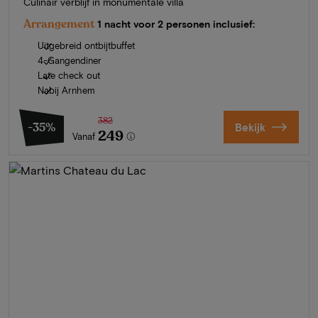
Culinair verblijf in monumentale villa
Arrangement
1 nacht voor 2 personen inclusief:
Uitgebreid ontbijtbuffet
4-Gangendiner
Late check out
Nabij Arnhem
382
-35%
Bekijk
249
Vanaf