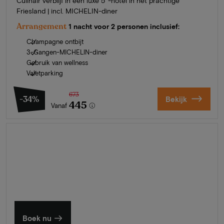
Culinair verblijf in een luxe 5*-hotel in het prachtige
Friesland | incl. MICHELIN-diner
Arrangement
1 nacht voor 2 personen inclusief:
Champagne ontbijt
3-Gangen-MICHELIN-diner
Gebruik van wellness
Valetparking
673
-34%
Bekijk
445
Vanaf
Zomer in Zeeland
Ontdek onze mooiste hotels
Boek nu