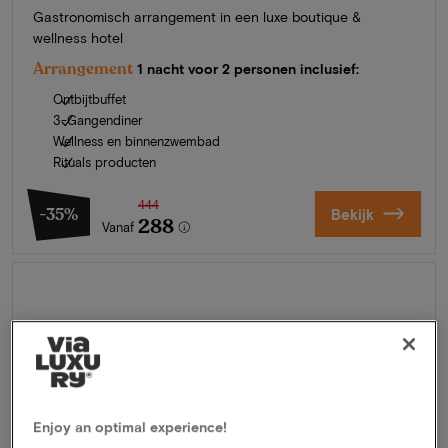
Gastronomisch arrangement in een luxe boutique &
wellness hotel
Arrangement
1 nacht voor 2 personen inclusief:
Ontbijtbuffet
3-Gangendiner
Wellness en binnenzwembad
Rituals producten
444
-35%
Bekijk
288
Vanaf
Zomer in Zeeland
Ontdek onze mooiste hotels
Enjoy an optimal experience!