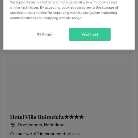
Boek nu
We support you in a better and more personal way with cookies and
similar techniques. By accepting cookies you agree to the storage of
cookies on your device for improving website navigation, marketing
communications and analyzing website usage.
Settings
Yes! I do!
Hotel Villa Ruimzicht
★★★★
Doetinchem, Nederland
Culinair verblijf in monumentale villa