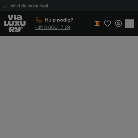
Altijd de beste deal
Hulp nodig?
+32 3 300 17 29
Home
Culinair genieten
Culinair
genieten