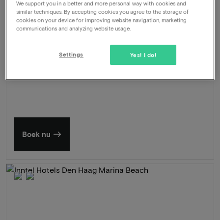
We support you in a better and more personal way with cookies and
similar techniques. By accepting cookies you agree to the storage of
cookies on your device for improving website navigation, marketing
communications and analyzing website usage.
Zomer in Zeeland
Settings
Yes! I do!
Ontdek onze mooiste hotels
Boek nu