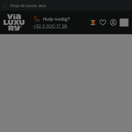
Altijd de beste deal
Hulp nodig?
+32 3 300 17 29
Home
Nachtje weg
Nachtje
weg