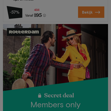
456
-57%
Bekijk
195
Vanaf
Rotterdam
Secret deal
Members only